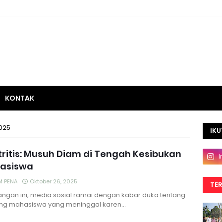
KONTAK
025
IKU
ritis: Musuh Diam di Tengah Kesibukan
asiswa
M PENA
Oktober 26, 2025
TE
angan ini, media sosial ramai dengan kabar duka tentang
ng mahasiswa yang meninggal karen…