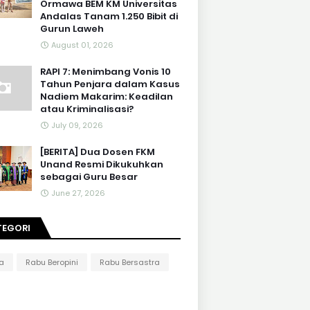
Ormawa BEM KM Universitas
Andalas Tanam 1.250 Bibit di
Gurun Laweh
August 01, 2026
RAPI 7: Menimbang Vonis 10
Tahun Penjara dalam Kasus
Nadiem Makarim: Keadilan
atau Kriminalisasi?
July 09, 2026
[BERITA] Dua Dosen FKM
Unand Resmi Dikukuhkan
sebagai Guru Besar
June 27, 2026
TEGORI
ta
Rabu Beropini
Rabu Bersastra