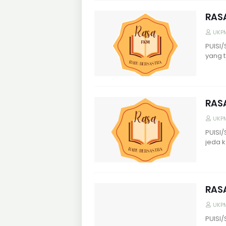
RASA
UKP
PUISI
yang t
RASA
UKP
PUISI/
jeda 
RASA
UKP
PUISI