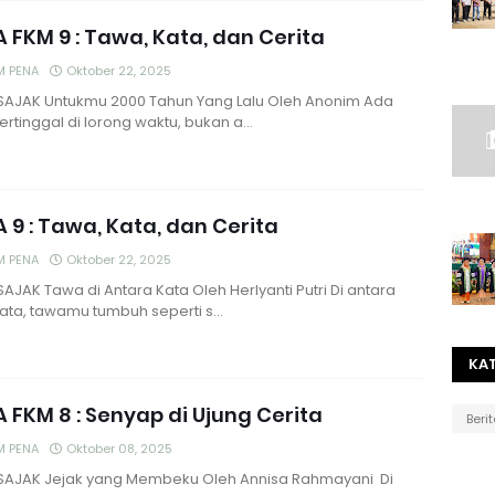
 FKM 9 : Tawa, Kata, dan Cerita
M PENA
Oktober 22, 2025
/SAJAK Untukmu 2000 Tahun Yang Lalu Oleh Anonim Ada
ertinggal di lorong waktu, bukan a…
 9 : Tawa, Kata, dan Cerita
M PENA
Oktober 22, 2025
SAJAK Tawa di Antara Kata Oleh Herlyanti Putri Di antara
kata, tawamu tumbuh seperti s…
KA
 FKM 8 : Senyap di Ujung Cerita
Beri
M PENA
Oktober 08, 2025
/SAJAK Jejak yang Membeku Oleh Annisa Rahmayani Di