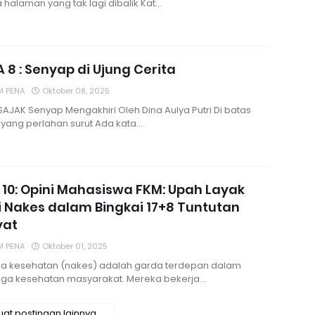
 halaman yang tak lagi dibalik Kat…
 8 : Senyap di Ujung Cerita
M PENA
Oktober 08, 2025
SAJAK Senyap Mengakhiri Oleh Dina Aulya Putri Di batas
 yang perlahan surut Ada kata…
 10: Opini Mahasiswa FKM: Upah Layak
 Nakes dalam Bingkai 17+8 Tuntutan
yat
M PENA
Oktober 01, 2025
a kesehatan (nakes) adalah garda terdepan dalam
ga kesehatan masyarakat. Mereka bekerja…
at postingan lainnya