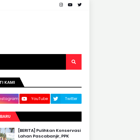
TI KAMI
Instagram
YouTube
Twitter
RBARU
[BERITA] Pulihkan Konservasi
Lahan Pascabanjir, PPK