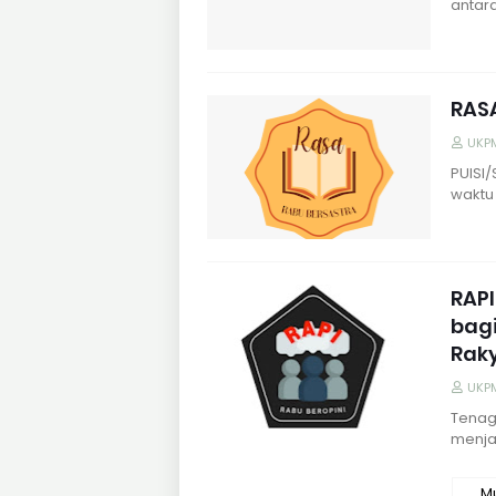
antara
RASA
UKP
PUISI/
waktu
RAPI
bagi
Rak
UKP
Tenag
menja
Mu