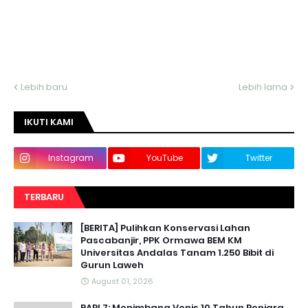
Lebih baru
Lebih lama
IKUTI KAMI
Instagram
YouTube
Twitter
TERBARU
[BERITA] Pulihkan Konservasi Lahan
Pascabanjir, PPK Ormawa BEM KM
Universitas Andalas Tanam 1.250 Bibit di
Gurun Laweh
August 01, 2026
RAPI 7: Menimbang Vonis 10 Tahun Penjara