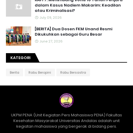
dalam Kasus Nadiem Makarim: Keadilan
atau Kriminalisasi?
July 09, 2026
[BERITA] Dua Dosen FKM Unand Resmi
Dikukuhkan sebagai Guru Besar
June 27, 2026
KATEGORI
Berita
Rabu Beropini
Rabu Bersastra
UKPM PENA (Unit Kegiatan Pers Mahasiswa PENA) Fakultas
Kesehatan Masyarakat Universitas Andalas adalah unit
kegiatan mahasiswa yang bergerak di bidang pers.