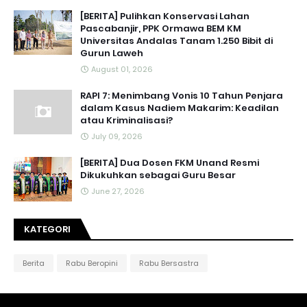
[BERITA] Pulihkan Konservasi Lahan
Pascabanjir, PPK Ormawa BEM KM
Universitas Andalas Tanam 1.250 Bibit di
Gurun Laweh
August 01, 2026
RAPI 7: Menimbang Vonis 10 Tahun Penjara
dalam Kasus Nadiem Makarim: Keadilan
atau Kriminalisasi?
July 09, 2026
[BERITA] Dua Dosen FKM Unand Resmi
Dikukuhkan sebagai Guru Besar
June 27, 2026
KATEGORI
Berita
Rabu Beropini
Rabu Bersastra