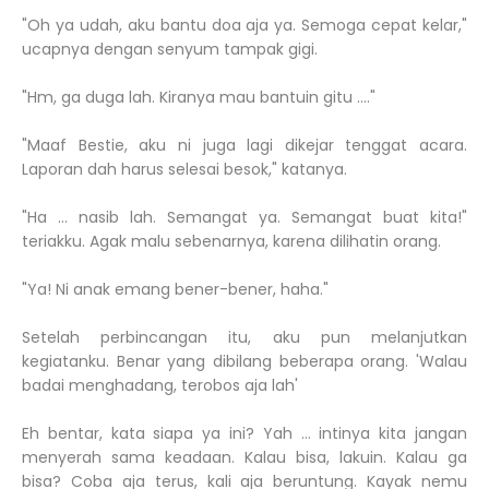
"Oh ya udah, aku bantu doa aja ya. Semoga cepat kelar,"
ucapnya dengan senyum tampak gigi.
"Hm, ga duga lah. Kiranya mau bantuin gitu …."
"Maaf Bestie, aku ni juga lagi dikejar tenggat acara.
Laporan dah harus selesai besok," katanya.
"Ha … nasib lah. Semangat ya. Semangat buat kita!"
teriakku. Agak malu sebenarnya, karena dilihatin orang.
"Ya! Ni anak emang bener-bener, haha."
Setelah perbincangan itu, aku pun melanjutkan
kegiatanku. Benar yang dibilang beberapa orang. 'Walau
badai menghadang, terobos aja lah'
Eh bentar, kata siapa ya ini? Yah … intinya kita jangan
menyerah sama keadaan. Kalau bisa, lakuin. Kalau ga
bisa? Coba aja terus, kali aja beruntung. Kayak nemu