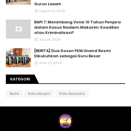
Gurun Laweh
August 01, 2026
RAPI 7: Menimbang Vonis 10 Tahun Penjara
dalam Kasus Nadiem Makarim: Keadilan
atau Kriminalisasi?
July 09, 2026
[BERITA] Dua Dosen FKM Unand Resmi
Dikukuhkan sebagai Guru Besar
June 27, 2026
KATEGORI
Berita
Rabu Beropini
Rabu Bersastra