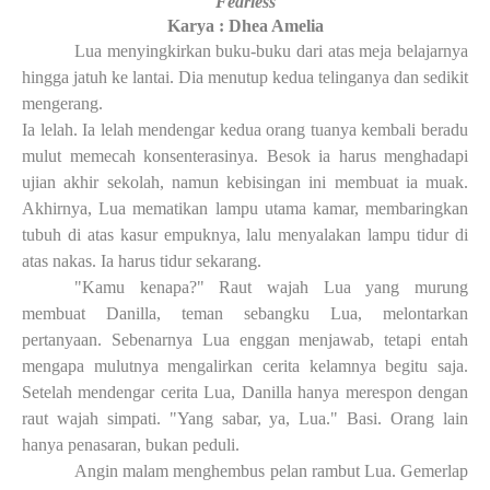
Fearless
Karya : Dhea Amelia
Lua menyingkirkan buku-buku dari atas meja belajarnya
hingga jatuh ke lantai. Dia menutup kedua telinganya dan sedikit
mengerang.
Ia lelah. Ia lelah mendengar kedua orang tuanya kembali beradu
mulut memecah konsenterasinya. Besok ia harus menghadapi
ujian akhir sekolah, namun kebisingan ini membuat ia muak.
Akhirnya, Lua mematikan lampu utama kamar, membaringkan
tubuh di atas kasur empuknya, lalu menyalakan lampu tidur di
atas nakas. Ia harus tidur sekarang.
"Kamu kenapa?" Raut wajah Lua yang murung
membuat Danilla, teman sebangku Lua, melontarkan
pertanyaan. Sebenarnya Lua enggan menjawab, tetapi entah
mengapa mulutnya mengalirkan cerita kelamnya begitu saja.
Setelah mendengar cerita Lua, Danilla hanya merespon dengan
raut wajah simpati. "Yang sabar, ya, Lua." Basi. Orang lain
hanya penasaran, bukan peduli.
Angin malam menghembus pelan rambut Lua. Gemerlap