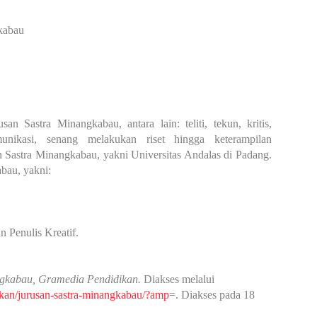
kabau
an Sastra Minangkabau, antara lain: teliti, tekun, kritis,
munikasi, senang melakukan riset hingga keterampilan
an Sastra Minangkabau, yakni Universitas Andalas di Padang.
abau, yakni:
an Penulis Kreatif.
ngkabau, Gramedia Pendidikan.
Diakses melalui
kan/jurusan-sastra-minangkabau/?amp
=. Diakses pada 18