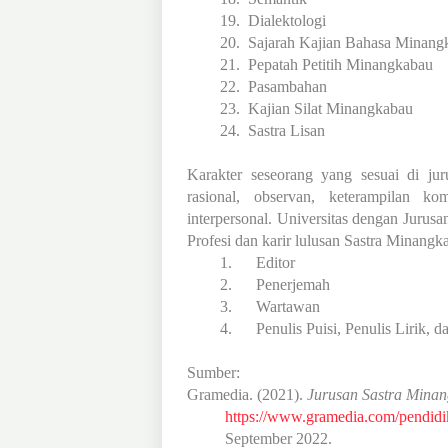
19.
Dialektologi
20.
Sajarah Kajian Bahasa Minang
21.
Pepatah Petitih Minangkabau
22.
Pasambahan
23.
Kajian Silat Minangkabau
24.
Sastra Lisan
Karakter seseorang yang sesuai di jurus
rasional, observan, keterampilan ko
interpersonal. Universitas dengan Jurus
Profesi dan karir lulusan Sastra Minangk
1.
Editor
2.
Penerjemah
3.
Wartawan
4.
Penulis Puisi, Penulis Lirik, d
Sumber:
Gramedia. (2021).
Jurusan Sastra Mina
https://www.gramedia.com/pendidi
September 2022.