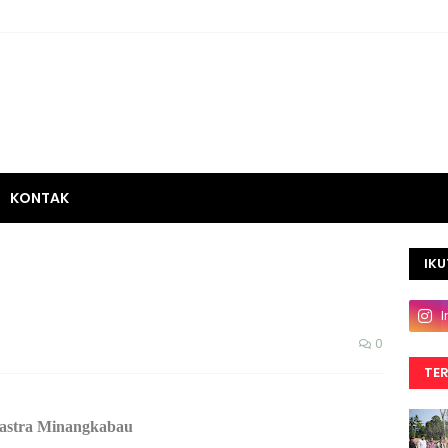
KONTAK
IKU
0
TE
astra Minangkabau