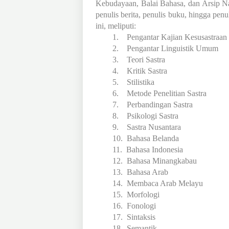
Kebudayaan, Balai Bahasa, dan Arsip Nasi
penulis berita, penulis buku, hingga penu
ini, meliputi:
1.
Pengantar Kajian Kesusastraan
2.
Pengantar Linguistik Umum
3.
Teori Sastra
4.
Kritik Sastra
5.
Stilistika
6.
Metode Penelitian Sastra
7.
Perbandingan Sastra
8.
Psikologi Sastra
9.
Sastra Nusantara
10.
Bahasa Belanda
11.
Bahasa Indonesia
12.
Bahasa Minangkabau
13.
Bahasa Arab
14.
Membaca Arab Melayu
15.
Morfologi
16.
Fonologi
17.
Sintaksis
18.
Semantik