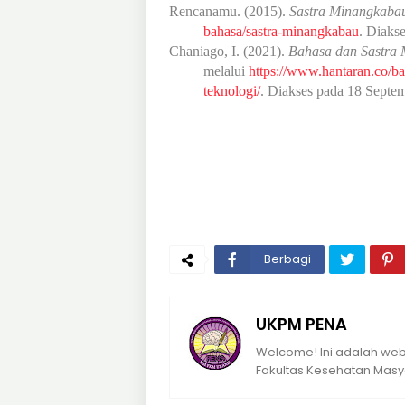
Rencanamu. (2015).
Sastra Minangkaba
bahasa/sastra-minangkabau
. Diaks
Chaniago, I. (2021).
Bahasa dan Sastra 
melalui
https://www.hantaran.co/b
teknologi/
. Diakses pada 18 Septe
Berbagi
UKPM PENA
Welcome! Ini adalah webs
Fakultas Kesehatan Masya