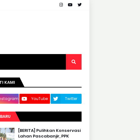
TI KAMI
Instagram
YouTube
Twitter
RBARU
[BERITA] Pulihkan Konservasi
Lahan Pascabanjir, PPK