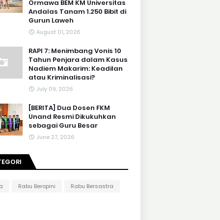
Ormawa BEM KM Universitas
Andalas Tanam 1.250 Bibit di
Gurun Laweh
August 01, 2026
RAPI 7: Menimbang Vonis 10
Tahun Penjara dalam Kasus
Nadiem Makarim: Keadilan
atau Kriminalisasi?
July 09, 2026
[BERITA] Dua Dosen FKM
Unand Resmi Dikukuhkan
sebagai Guru Besar
June 27, 2026
TEGORI
ta
Rabu Beropini
Rabu Bersastra