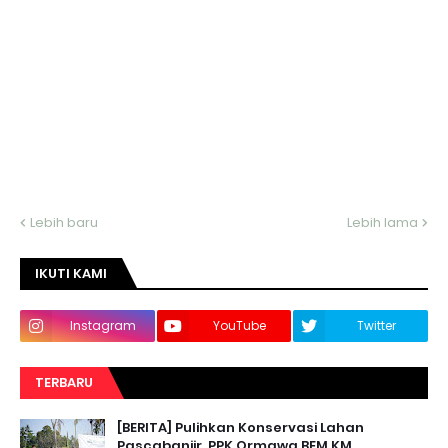
Lebih baru
Lebih lama
IKUTI KAMI
Instagram
YouTube
Twitter
TERBARU
[BERITA] Pulihkan Konservasi Lahan
Pascabanjir, PPK Ormawa BEM KM