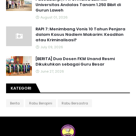
Universitas Andalas Tanam 1.250 Bibit di
Gurun Laweh
August 01, 2026
RAPI 7: Menimbang Vonis 10 Tahun Penjara
dalam Kasus Nadiem Makarim: Keadilan
atau Kriminalisasi?
July 09, 2026
[BERITA] Dua Dosen FKM Unand Resmi
Dikukuhkan sebagai Guru Besar
June 27, 2026
KATEGORI
Berita
Rabu Beropini
Rabu Bersastra