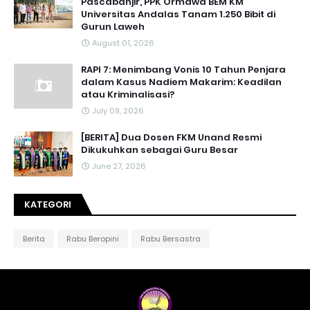
Pascabanjir, PPK Ormawa BEM KM
Universitas Andalas Tanam 1.250 Bibit di
Gurun Laweh
August 01, 2026
RAPI 7: Menimbang Vonis 10 Tahun Penjara
dalam Kasus Nadiem Makarim: Keadilan
atau Kriminalisasi?
July 09, 2026
[BERITA] Dua Dosen FKM Unand Resmi
Dikukuhkan sebagai Guru Besar
June 27, 2026
KATEGORI
Berita
Rabu Beropini
Rabu Bersastra