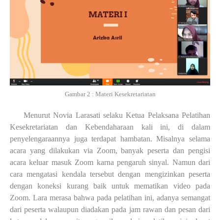
Gambar
2
: Materi Kesekretariatan
Menurut Novia Larasati selaku
K
etua
P
elaksana Pelatihan
Kesekretariatan dan Kebendaharaan kali ini, di dalam
penyelengaraannya juga terdapat hambatan. Misalnya selama
acara yang dilakukan via
Z
oom, banyak peserta dan pengisi
acara keluar masuk
Z
oom karna pengaruh sinyal. Namun dari
cara mengatasi kendala tersebut dengan mengizinkan peserta
dengan koneksi kurang baik untuk mematika
n
video pada
Z
oom.
Lara merasa bahwa pada pelatihan ini, adanya semangat
dari peserta walaupun diadakan pada jam rawan dan pesan dari