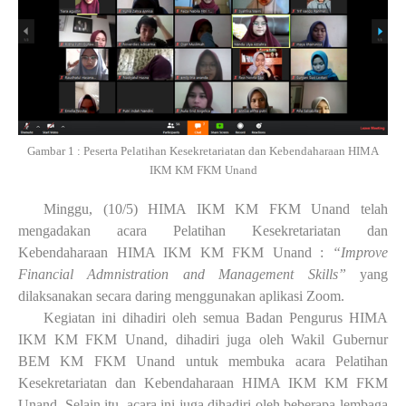
Gambar
1
: Peserta Pelatihan Kesekretariatan dan Kebendaharaan
HIMA
IKM KM FKM Unand
Minggu, (10/5) HIMA IKM KM FKM Unand telah
mengadakan acara Pelatihan Kesekretariatan dan
Kebendaharaan HIMA IKM KM FKM Unand :
“Improve
Financial Admnistration and Management Skills”
yang
dilaksanakan secara daring menggunakan aplikasi
Z
oom.
Kegiatan ini dihadiri oleh semua Badan Pengurus HIMA
IKM
KM FKM Unand, dihadiri juga oleh
Wakil Gubernur
BEM KM FKM Unand untuk membuka acara Pelatihan
Kesekretariatan dan Kebendaharaan HIMA IKM KM FKM
Unand. Selain itu, acara ini juga dihadiri oleh beberapa lembaga