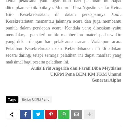
ketua pelaksana yaitu agar ilmu dari pelatihan ini dapat
diterapkan sebaik-baiknya.
M
enurut Tiara Agustin selaku
K
etua
B
iro
K
esekretariatan, di dalam persiapannya
kadiv
K
esekretariatan memantau jalannya acara dan juga membantu
panitia dalam persiapan acara
.
Kendala yang dirasakan yaitu
menolaknya pemateri untuk memberikan materi pada waktu
yang dekat dengan hari pelaksanaan acara. Walaupun acara
Pelatihan Kesekretariatan dan Kebendaharaan ini di adakan
secara daring, tetapi semoga pelatihan ini dapat manfaat yang
maksimal bagi peserta pelatihan ini.
Aulia Erid Angelica dan Farah Diba Meydiana
UKPM Pena BEM KM FKM Unand
Generasi Alpha
Tags
Berita UKPM Pena