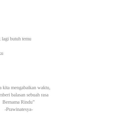
 lagi butuh temu
ku
a kita mengabaikan waktu,
mberi balasan sebuah rasa
Bernama Rindu”
-Prawinatesya-