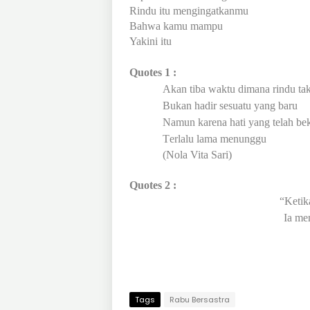
Rindu itu mengingatkanmu
Bahwa kamu mampu
Yakini itu
Quotes 1 :
Akan tiba waktu dimana rindu tak
B
ukan hadir sesuatu ya
n
g baru
N
amun karena hati yang telah be
T
erlalu lama menunggu
(Nola Vita Sari)
Quotes 2 :
“Ketik
Ia me
Tags
Rabu Bersastra