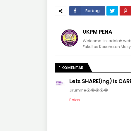
Berbagi
UKPM PENA
Welcome! Ini adalah webs
Fakultas Kesehatan Masya
1 KOMENTAR
Lets SHARE(ing) is CAR
Jirumme😭😭😭😭😭
Balas