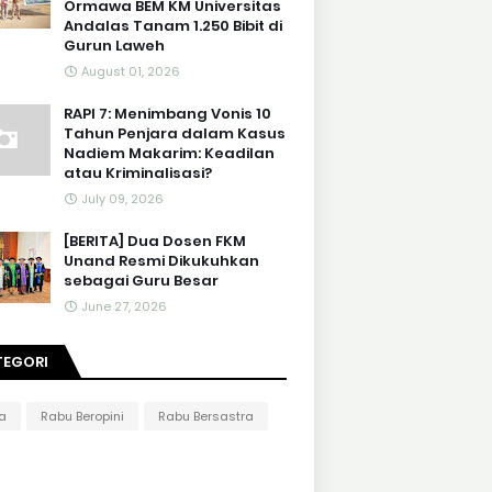
Ormawa BEM KM Universitas
Andalas Tanam 1.250 Bibit di
Gurun Laweh
August 01, 2026
RAPI 7: Menimbang Vonis 10
Tahun Penjara dalam Kasus
Nadiem Makarim: Keadilan
atau Kriminalisasi?
July 09, 2026
[BERITA] Dua Dosen FKM
Unand Resmi Dikukuhkan
sebagai Guru Besar
June 27, 2026
TEGORI
ta
Rabu Beropini
Rabu Bersastra