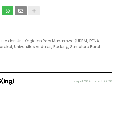
ite dari Unit Kegiatan Pers Mahasiswa (UKPM) PENA,
rakat, Universitas Andalas, Padang, Sumatera Barat
E(ing)
7 April 2020 pukul 22.20