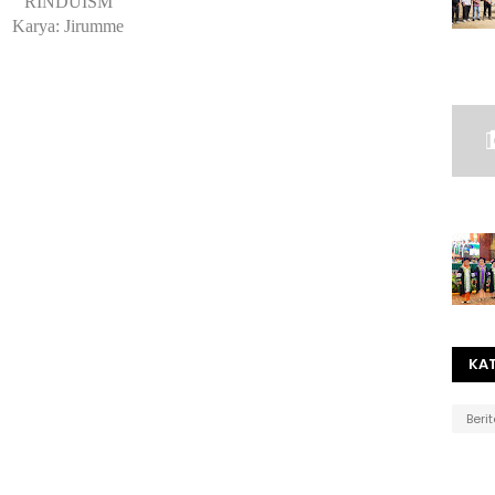
RINDUISM
Karya: Jirumme
KA
Beri