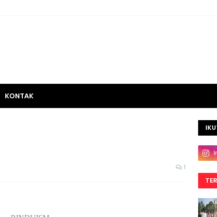
KONTAK
IKU
1
TE