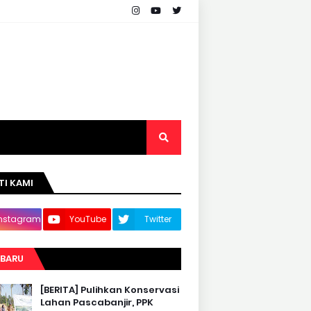
TI KAMI
Instagram
YouTube
Twitter
RBARU
[BERITA] Pulihkan Konservasi
Lahan Pascabanjir, PPK