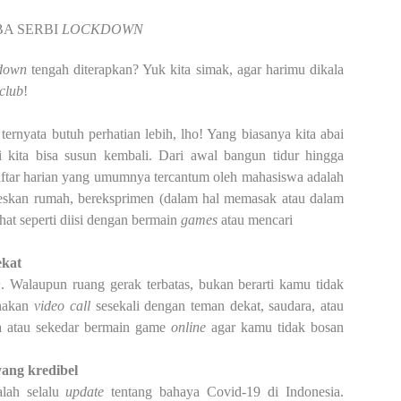
BA SERBI
LOCKDOWN
down
tengah diterapkan? Yuk kita simak, agar harimu
dikala
club
!
ternyata butuh perhatian lebih, lho! Yang
biasanya kita abai
ni kita bisa susun kembali
.
Dari
awal bangun tidur hingga
ftar harian yang umumnya tercantum oleh mahasiswa adalah
eskan rumah, bereksprimen (dalam hal memasak atau dalam
hat seperti diisi dengan bermain
games
atau mencari
ekat
n
. Walaupun ruang gerak terbatas, bukan berarti
kamu tidak
unakan
video
call
sesekali dengan
teman dekat, saudara, atau
a atau sekedar bermain
game
online
agar kamu tidak bosan
yang kredibel
alah selalu
update
tentang bahaya
Covid-19
di Indonesia.