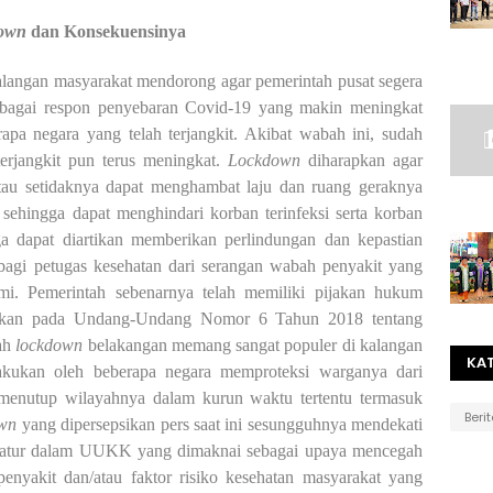
own
dan Konsekuensinya
kalangan masyarakat mendorong agar pemerintah pusat segera
ebagai respon penyebaran Covid-19 yang makin meningkat
pa negara yang telah terjangkit. Akibat wabah ini, sudah
erjangkit pun terus meningkat.
Lockdown
diharapkan agar
tau setidaknya dapat menghambat laju dan ruang geraknya
sehingga dapat menghindari korban terinfeksi serta korban
a dapat diartikan memberikan perlindungan dan kepastian
bagi petugas kesehatan dari serangan wabah penyakit yang
mi. Pemerintah sebenarnya telah memiliki pijakan hukum
kan pada Undang-Undang Nomor 6 Tahun 2018 tentang
lah
lockdown
belakangan memang sangat populer di kalangan
KA
akukan oleh beberapa negara memproteksi warganya dari
menutup wilayahnya dalam kurun waktu tertentu termasuk
Beri
wn
yang dipersepsikan pers saat ini sesungguhnya mendekati
 diatur dalam UUKK yang dimaknai sebagai upaya mencegah
nyakit dan/atau faktor risiko kesehatan masyarakat yang