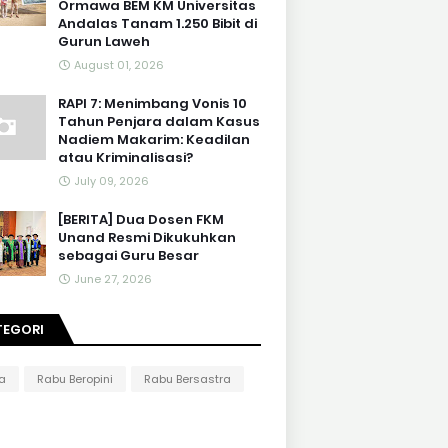
Ormawa BEM KM Universitas
Andalas Tanam 1.250 Bibit di
Gurun Laweh
August 01, 2026
RAPI 7: Menimbang Vonis 10
Tahun Penjara dalam Kasus
Nadiem Makarim: Keadilan
atau Kriminalisasi?
July 09, 2026
[BERITA] Dua Dosen FKM
Unand Resmi Dikukuhkan
sebagai Guru Besar
June 27, 2026
TEGORI
ta
Rabu Beropini
Rabu Bersastra