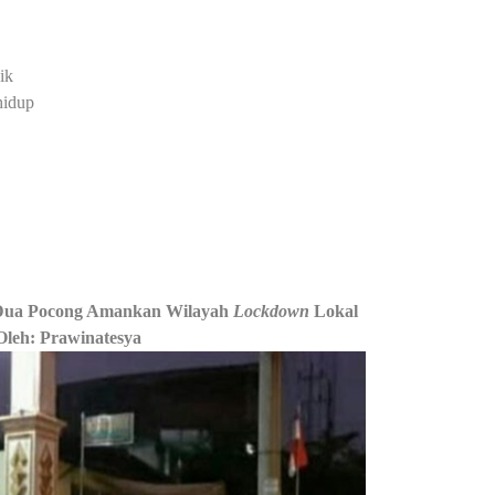
ik
hidup
o Dua Pocong Amankan Wilayah
Lockdown
Lokal
Oleh: Prawinatesya