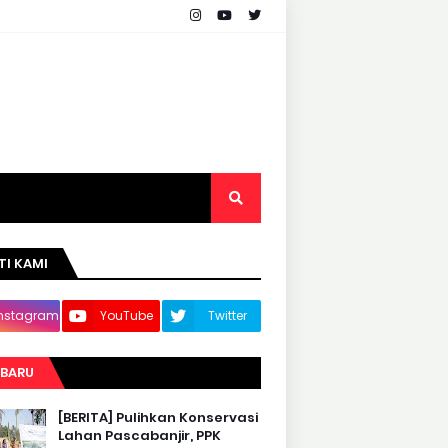
TI KAMI
Instagram
YouTube
Twitter
RBARU
[BERITA] Pulihkan Konservasi
Lahan Pascabanjir, PPK