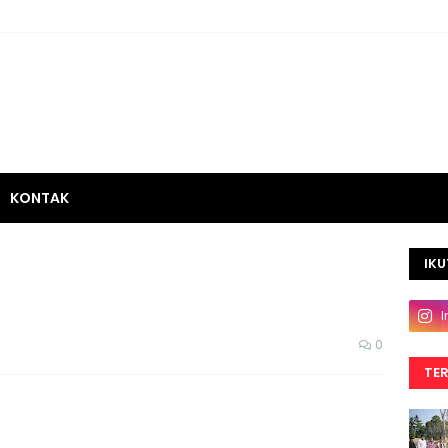
KONTAK
IKU
0
TE