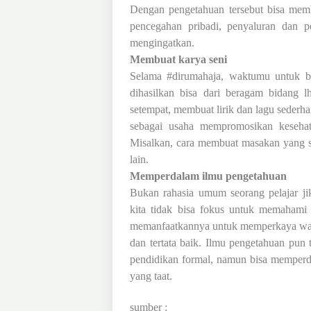
Dengan pengetahuan tersebut bisa mem
p
encegahan
pribadi, penyaluran dan 
mengingatkan.
Membuat karya seni
Selama #dirumahaja, waktumu untuk be
dihasilkan bisa dari beragam bidang l
setempat, membuat lirik dan lagu sederh
sebagai usaha mempromosikan kesehata
Misalkan, cara membuat masakan yang 
lain.
Memperdalam ilmu pengetahuan
Bukan rahasia umum seorang pelajar ji
kita tidak bisa fokus untuk memahami
memanfaatkannya untuk memperkaya waw
dan tertata baik.
Ilmu pengetahuan pun t
pendidikan formal, namun bisa memperd
yang taat
.
sumber
: