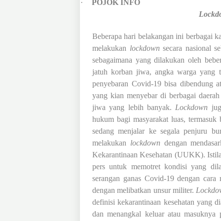
·
POJOK INFO
Lockd
Beberapa hari belakangan ini berbagai 
melakukan
lockdown
secara nasional s
sebagaimana yang dilakukan oleh bebera
jatuh korban jiwa, angka warga yang t
penyebaran Covid-19 bisa dibendung a
yang kian menyebar di berbagai daerah 
jiwa yang lebih banyak.
Lockdown
jug
hukum bagi masyarakat luas, termasuk 
sedang menjalar ke segala penjuru bu
melakukan
lockdown
dengan mendasar
Kekarantinaan Kesehatan (UUKK). Isti
pers untuk memotret kondisi yang dil
serangan ganas Covid-19 dengan cara 
dengan melibatkan unsur militer.
Lockdo
definisi kekarantinaan kesehatan yang
dan menangkal keluar atau masuknya pe