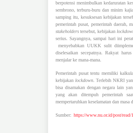
berpotensi menimbulkan kedaruratan ke
sembrono, terburu-buru dan minim kajia
samping itu, kesuksesan kebijakan terse
pemerintah pusat, pemerintah daerah, ma
stakeholders
tersebut, kebijakan
lockdow
serius. Sayangnya, sampai hari ini per
menyebabkan UUKK sulit diimplement
diselesaikan secepatnya. Rakyat haru
menjalar ke mana-mana.
Pemerintah pusat tentu memiliki kalkul
kebijakan
lockdown
. Terlebih NKRI yang
bisa disamakan dengan negara lain yang
yang akan ditempuh pemerintah saa
mempertaruhkan keselamatan dan masa de
Sumber:
https://www.nu.or.id/post/rea