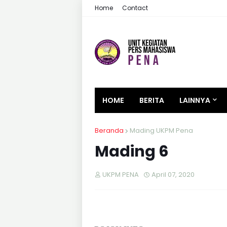
Home
Contact
HOME
BERITA
LAINNYA
Beranda
Mading UKPM Pena
Mading 6
UKPM PENA
April 07, 2020