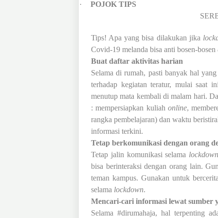
·
POJOK TIPS
SER
Tips! Apa yang bisa dilakukan jika
lock
Covid-19
melanda bisa anti bosen-bosen
Buat daftar aktivitas harian
Selama di
rumah, pasti banyak hal yang 
terhadap kegiatan teratur, mulai saat i
menutup mata kembali di malam hari.
Da
: mempersiapkan kuliah
online
, member
rangka
pembelajaran) dan waktu beristira
in
f
ormasi terkini.
Tetap berkomunikasi dengan orang d
Tetap jalin komunikasi selama
lockdow
bisa berinteraksi dengan orang lain. G
teman ka
mpus
. Gunakan untuk bercerit
selama
lockdown
.
Mencari-cari informasi lewat sumber 
Selama #dirumahaja, hal terpenting ad