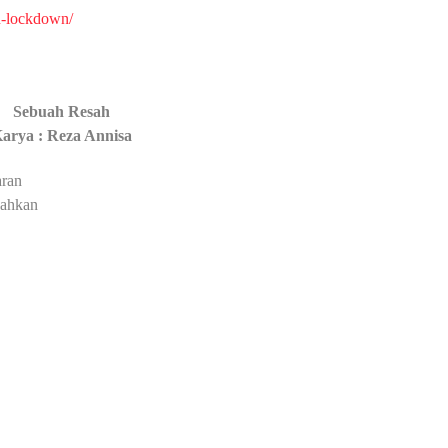
n-lockdown/
Sebuah Resah
arya : Reza Annisa
aran
cahkan