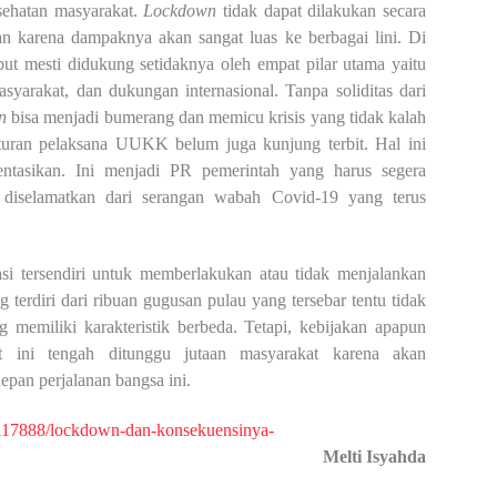
sehatan masyarakat.
Lockdown
tidak dapat dilakukan secara
n karena dampaknya akan sangat luas ke berbagai lini. Di
but mesti didukung setidaknya oleh empat pilar utama yaitu
syarakat, dan dukungan internasional. Tanpa soliditas dari
n
bisa menjadi bumerang dan memicu krisis yang tidak kalah
aturan pelaksana UUKK belum juga kunjung terbit. Hal ini
asikan. Ini menjadi PR pemerintah yang harus segera
s diselamatkan dari serangan wabah Covid-19 yang terus
asi tersendiri untuk memberlakukan atau tidak menjalankan
 terdiri dari ribuan gugusan pulau yang tersebar tentu tidak
 memiliki karakteristik berbeda. Tetapi, kebijakan apapun
t ini tengah ditunggu jutaan masyarakat karena akan
pan perjalanan bangsa ini.
d/117888/lockdown-dan-konsekuensinya-
Melti Isyahda