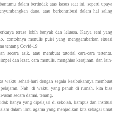
bantumu dalam bertindak
atas kasus saat ini, seperti upaya
penyumbangkan dana,
atau berkontribusi dalam hal saling
rkarya terasa lebih banyak dan leluasa
.
Karya
seni yang
ho, contohnya menulis puisi yang
menggambarkan situasi
ana tentang
Covid-19
n secara asik, atau membuat tutorial
cara-cara tertentu.
simp
el
dan lezat, cara menulis
,
menghias kerajinan, dan lain-
ka waktu sehari-hari dengan segala kesibukannya
membuat
 pelajaran. Nah, di waktu yang penuh di
rumah, kita bisa
asan secara damai, tenang,
idak hanya yang dipelajari di sekolah, kampus dan institusi
alam dalam ilmu agama yang menjadikan kita
sebagai umat