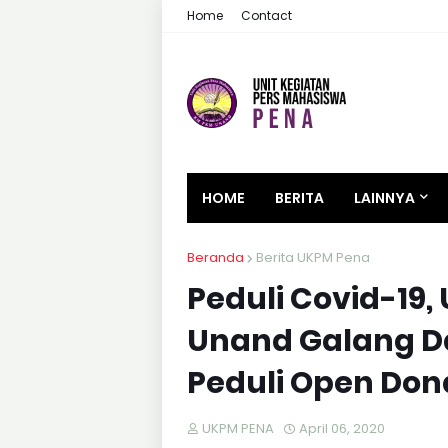
Home
Contact
HOME
BERITA
LAINNYA
Beranda
Berita UKPM Pena
Peduli Covid-19
Unand Galang D
Peduli Open Don
UKPM PENA
April 06, 2020