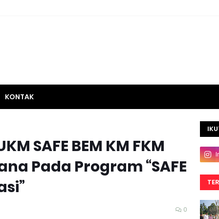
KONTAK
IKU
, UKM SAFE BEM KM FKM
ana Pada Program “SAFE
asi”
TE
0