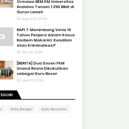
Ormawa BEM KM Universitas
Andalas Tanam 1.250 Bibit di
Gurun Laweh
August 01, 2026
RAPI 7: Menimbang Vonis 10
Tahun Penjara dalam Kasus
Nadiem Makarim: Keadilan
atau Kriminalisasi?
July 09, 2026
[BERITA] Dua Dosen FKM
Unand Resmi Dikukuhkan
sebagai Guru Besar
June 27, 2026
TEGORI
ta
Rabu Beropini
Rabu Bersastra