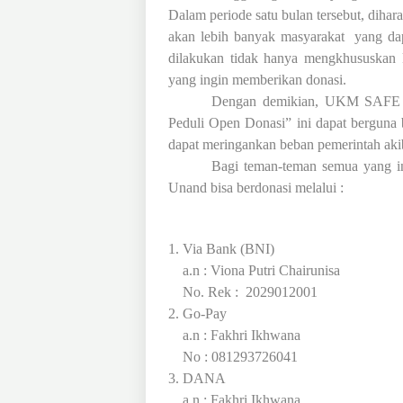
Dalam periode satu bulan tersebut, diha
akan lebih banyak masyarakat
yang da
dilakukan tidak hanya mengkhususkan 
yang ingin memberikan donasi.
Dengan demikian, UKM SAFE
Peduli Open Donasi” ini dapat berguna 
dapat meringankan beban pemerintah akib
Bagi teman-teman semua yang
Unand bisa berdonasi melalui :
1. Via Bank (BNI)
a.n : Viona Putri Chairunisa
No. Rek :
2029012001
2. Go-Pay
a.n : Fakhri Ikhwana
No : 081293726041
3. DANA
a.n : Fakhri Ikhwana