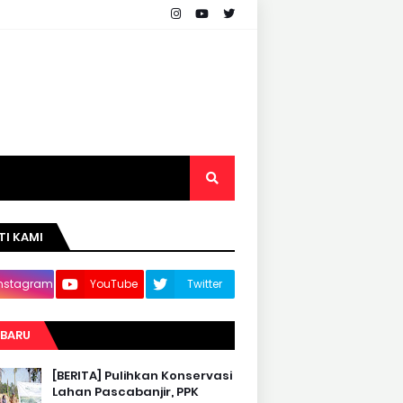
TI KAMI
Instagram
YouTube
Twitter
RBARU
[BERITA] Pulihkan Konservasi
Lahan Pascabanjir, PPK