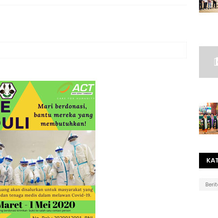
KA
Beri