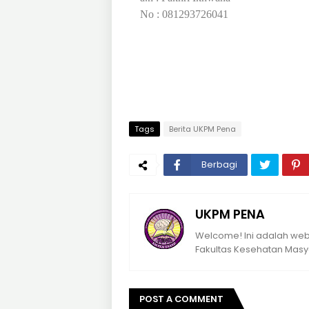
No : 081293726041
Tags
Berita UKPM Pena
Berbagi
UKPM PENA
Welcome! Ini adalah webs
Fakultas Kesehatan Masya
POST A COMMENT