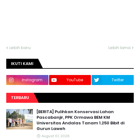
Lebih baru
Lebih lama
IKUTI KAMI
Instagram
YouTube
Twitter
TERBARU
[BERITA] Pulihkan Konservasi Lahan
Pascabanjir, PPK Ormawa BEM KM
Universitas Andalas Tanam 1.250 Bibit di
Gurun Laweh
August 01, 2026