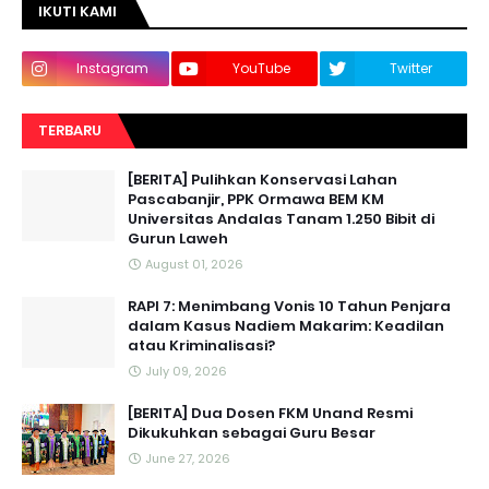
IKUTI KAMI
Instagram
YouTube
Twitter
TERBARU
[BERITA] Pulihkan Konservasi Lahan
Pascabanjir, PPK Ormawa BEM KM
Universitas Andalas Tanam 1.250 Bibit di
Gurun Laweh
August 01, 2026
RAPI 7: Menimbang Vonis 10 Tahun Penjara
dalam Kasus Nadiem Makarim: Keadilan
atau Kriminalisasi?
July 09, 2026
[BERITA] Dua Dosen FKM Unand Resmi
Dikukuhkan sebagai Guru Besar
June 27, 2026