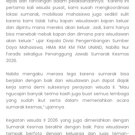
lepas dari tantangan dalam pelaksanaannya. “Karena ini
pertama kali wisuda pusat, kami susah mengkoordinasi
lokasi sumarak, mobilisasi mahasiswa juga sedikit sulit
karena kami tidak tahu kapan wisudawan kapan keluar
dan dipintu mana mereka akan keluar. Jadi, kami hanya
bisa menebak-nebak kapan dan dimana para wisudawan
akan keluar.” ujar Kepala Divisi Pengembangan Sumber
Daya Mahasiswa, HIMA IKM KM FKM UNAND, Nabilla Nur
Faradis sekaligus Penanggung Jawab Sumarak Kesmas
2026.
Nabila mengaku merasa lega karena sumarak bisa
berjalan dengan baik dan wisudawan pun dapat diajak
kerja sama demi suksesnya perayaan wisuda II. ”Mau
ngucapin banyak terima kasih juga buat semua lembaga
yang sudah ikut serta dalam memeriahkan acara
sumarak kesmas,” ujarnnya.
Kegiatan wisuda II 2026 yang juga dimeriahkan dengan
Sumarak Kesmas berakhir dengan baik. Para wisudawan
tampak berfoto dengan keluarga dan juga teman-