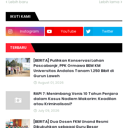
Lebih baru
Lebih lama
IKUTI KAMI
Instagram
YouTube
Twitter
TERBARU
[BERITA] Pulihkan Konservasi Lahan
Pascabanjir, PPK Ormawa BEM KM
Universitas Andalas Tanam 1.250 Bibit di
Gurun Laweh
August 01, 2026
RAPI 7: Menimbang Vonis 10 Tahun Penjara
dalam Kasus Nadiem Makarim: Keadilan
atau Kriminalisasi?
July 09, 2026
[BERITA] Dua Dosen FKM Unand Resmi
Dikukuhkan sebagai Guru Besar