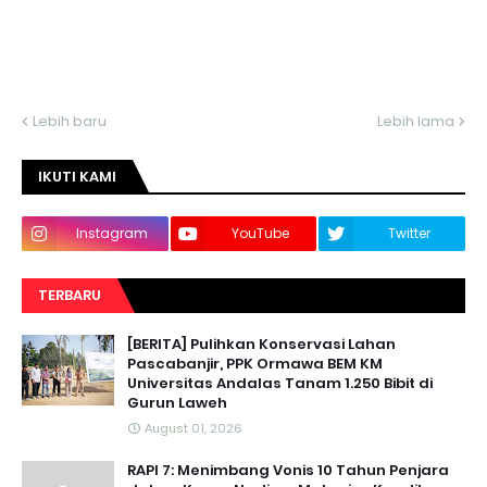
Lebih baru
Lebih lama
IKUTI KAMI
Instagram
YouTube
Twitter
TERBARU
[BERITA] Pulihkan Konservasi Lahan
Pascabanjir, PPK Ormawa BEM KM
Universitas Andalas Tanam 1.250 Bibit di
Gurun Laweh
August 01, 2026
RAPI 7: Menimbang Vonis 10 Tahun Penjara