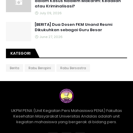
dalam Kasus Nadiem Makarim: Keadilan
atau Kriminalisasi?
July 09, 2026
[BERITA] Dua Dosen FKM Unand Resmi
Dikukuhkan sebagai Guru Besar
June 27, 2026
KATEGORI
Berita
Rabu Beropini
Rabu Bersastra
UKPM PENA (Unit Kegiatan Pers Mahasiswa PENA) Fakultas
Kesehatan Masyarakat Universitas Andalas adalah unit
kegiatan mahasiswa yang bergerak di bidang pers.