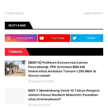
Lebih baru
Lebih lama
IKUTI KAMI
Instagram
YouTube
Twitter
TERBARU
[BERITA] Pulihkan Konservasi Lahan
Pascabanjir, PPK Ormawa BEM KM
Universitas Andalas Tanam 1.250 Bibit di
Gurun Laweh
August 01, 2026
RAPI 7: Menimbang Vonis 10 Tahun Penjara
dalam Kasus Nadiem Makarim: Keadilan
atau Kriminalisasi?
July 09, 2026