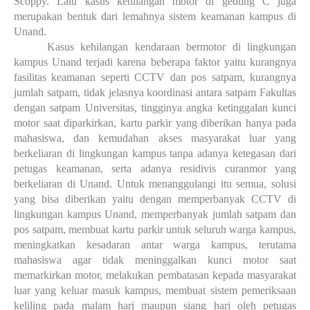
Scoppy. Lalu kasus kehilangan motor di gedung C juga
merupakan bentuk dari lemahnya sistem keamanan kampus di
Unand.
Kasus kehilangan kendaraan bermotor di lingkungan
kampus Unand terjadi karena beberapa faktor yaitu kurangnya
fasilitas keamanan seperti CCTV dan pos satpam, kurangnya
jumlah satpam, tidak jelasnya koordinasi antara satpam Fakultas
dengan satpam Universitas, tingginya angka ketinggalan kunci
motor saat diparkirkan, kartu parkir yang diberikan hanya pada
mahasiswa, dan kemudahan akses masyarakat luar yang
berkeliaran di lingkungan kampus tanpa adanya ketegasan dari
petugas keamanan, serta adanya residivis curanmor yang
berkeliaran di Unand. Untuk menanggulangi itu semua, solusi
yang bisa diberikan yaitu dengan memperbanyak CCTV di
lingkungan kampus Unand, memperbanyak jumlah satpam dan
pos satpam, membuat kartu parkir untuk seluruh warga kampus,
meningkatkan kesadaran antar warga kampus, terutama
mahasiswa agar tidak meninggalkan kunci motor saat
memarkirkan motor, melakukan pembatasan kepada masyarakat
luar yang keluar masuk kampus, membuat sistem pemeriksaan
keliling pada malam hari maupun siang hari oleh petugas