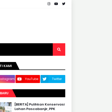
TI KAMI
Instagram
YouTube
Twitter
RBARU
[BERITA] Pulihkan Konservasi
Lahan Pascabanjir, PPK