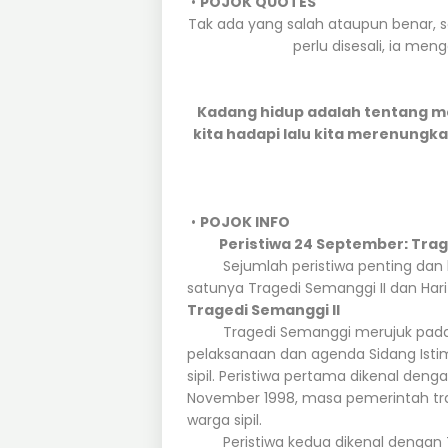
•
POJOK QUOTES
Tak ada yang salah ataupun benar, sem
perlu disesali, ia me
Kadang hidup adalah tentang m
kita hadapi lalu kita merenungk
•
POJOK INFO
Peristiwa 24 September: Trage
Sejumlah peristiwa penting dan be
satunya Tragedi Semanggi II dan Hari
Tragedi Semanggi II
Tragedi Semanggi merujuk pada d
pelaksanaan dan agenda Sidang Ist
sipil. Peristiwa pertama dikenal deng
November 1998, masa pemerintah tra
warga sipil.
Peristiwa kedua dikenal dengan Tr