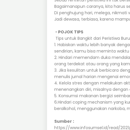
Sebab rentetan peristiwa ini tak be
Bagaimanapun caranya, kita harus 
Di penghujung hari, melega, nikmati 
Jadi dewasa, terbiasa, karena mamp
•
POJOK TIPS
Tips untuk Bangkit dari Peristiwa Bur
1. Habiskan waktu lebih banyak deng
sendirian, kamu bisa meminta waktu 
2. Hindari memendam duka mendalam 
orang terdekat atau orang yang kam
3. Jika kesulitan untuk berbicara de
menulis jurnal harian mengenai emo
4. Kelola stres dengan melakukan 
menenangkan diri, misalnya dengan o
5. Konsumsi makanan bergizi seimban
6.Hindari coping mechanism yang k
beralkohol, menggunakan narkoba, mer
Sumber :
https://www.infosumsel.id/read/2021