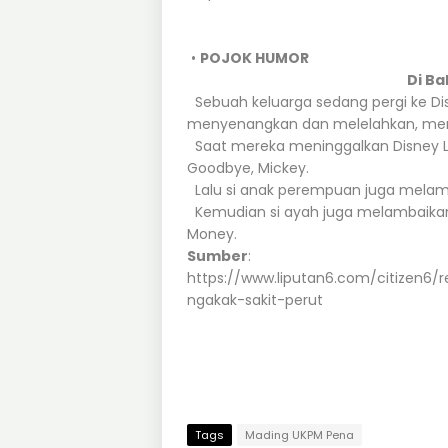
•
POJOK HUMOR
Di Ba
Sebuah keluarga sedang pergi ke Dis
menyenangkan dan melelahkan, mer
Saat mereka meninggalkan Disney La
Goodbye, Mickey.
Lalu si anak perempuan juga melamb
Kemudian si ayah juga melambaika
Money.
Sumber
:
https://www.liputan6.com/citizen6/
ngakak-sakit-perut
Tags
Mading UKPM Pena