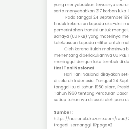
yang menyebabkan tewasnya seorang 
serta menyebabkan 217 korban luka-l
Pada tanggal 24 September 1999, 
tindak kekerasan kepada aksi-aksi m
pemerintahan transisi untuk meng
Bahaya (UU PKB) yang materinya me
keleluasaan kepada militer untuk me
Oleh karena itulah mahasiswa be
menentang diberlakukannya UU PKB. M
meninggal dengan luka tembak di de
Hari Tani Nasional
Hari Tani Nasional dirayakan setia
di seluruh Indonesia. Tanggal 24 S
tanggal itu di tahun 1960 silam, P
Tahun 1960 tentang Peraturan Dasar 
setiap tahunnya disesaki oleh para 
Sumber:
https://nasional.okezone.com/read
tragedi-semanggi-ii?page=2