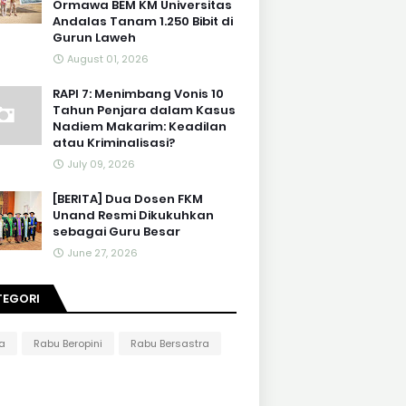
Ormawa BEM KM Universitas
Andalas Tanam 1.250 Bibit di
Gurun Laweh
August 01, 2026
RAPI 7: Menimbang Vonis 10
Tahun Penjara dalam Kasus
Nadiem Makarim: Keadilan
atau Kriminalisasi?
July 09, 2026
[BERITA] Dua Dosen FKM
Unand Resmi Dikukuhkan
sebagai Guru Besar
June 27, 2026
TEGORI
ta
Rabu Beropini
Rabu Bersastra