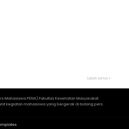
Lebih lama
ers Mahasiswa PENA) Fakultas Kesehatan Masyarakat
unit kegiatan mahasiswa yang bergerak di bidang pers.
emplates