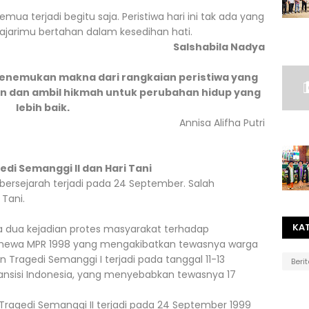
ua terjadi begitu saja. Peristiwa hari ini tak ada yang
ngajarimu bertahan dalam kesedihan hati.
Salshabila Nadya
enemukan makna dari rangkaian peristiwa yang
an dan ambil hikmah untuk perubahan hidup yang
lebih baik.
Annisa Alifha Putri
di Semanggi II dan Hari Tani
rsejarah terjadi pada 24 September. Salah
 Tani.
KA
ua kejadian protes masyarakat terhadap
imewa MPR 1998 yang mengakibatkan tewasnya warga
an Tragedi Semanggi I terjadi pada tanggal 11-13
Beri
nsisi Indonesia, yang menyebabkan tewasnya 17
agedi Semanggi II terjadi pada 24 September 1999