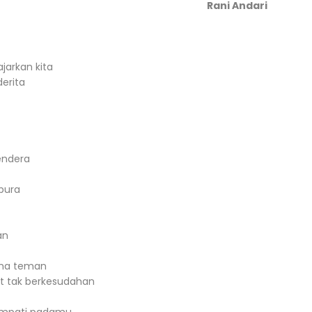
Rani Andari
jarkan kita
derita
endera
pura
an
ama teman
it tak berkesudahan