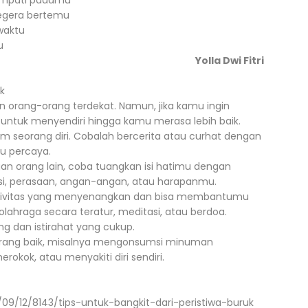
rsimpati padamu
segera bertemu
waktu
u
Yolla Dwi Fitri
uk
an orang-orang terdekat. Namun, jika kamu ingin
untuk menyendiri hingga kamu merasa lebih baik.
seorang diri. Cobalah bercerita atau curhat dengan
u percaya.
ngan orang lain, coba tuangkan isi hatimu dengan
si, perasaan, angan-angan, atau harapanmu.
aktivitas yang menyenangkan dan bisa membantumu
lahraga secara teratur, meditasi, atau berdoa.
g dan istirahat yang cukup.
urang baik, misalnya mengonsumsi minuman
okok, atau menyakiti diri sendiri.
/09/12/8143/tips-untuk-bangkit-dari-peristiwa-buruk