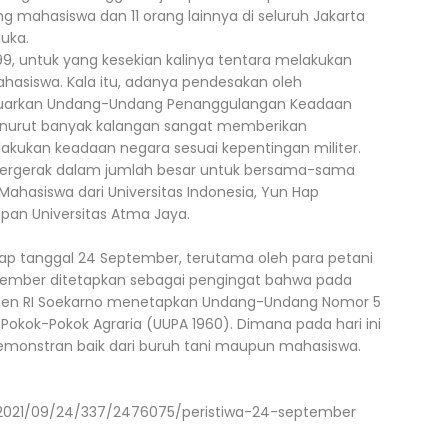
mahasiswa dan 11 orang lainnya di seluruh Jakarta
uka.
untuk yang kesekian kalinya tentara melakukan
ahasiswa. Kala itu, adanya pendesakan oleh
eluarkan Undang-Undang Penanggulangan Keadaan
nurut banyak kalangan sangat memberikan
lakukan keadaan negara sesuai kepentingan militer.
rgerak dalam jumlah besar untuk bersama-sama
ahasiswa dari Universitas Indonesia, Yun Hap
pan Universitas Atma Jaya.
p tanggal 24 September, terutama oleh para petani
eptember ditetapkan sebagai pengingat bahwa pada
residen RI Soekarno menetapkan Undang-Undang Nomor 5
Pokok-Pokok Agraria (UUPA 1960). Dimana pada hari ini
demonstran baik dari buruh tani maupun mahasiswa.
/2021/09/24/337/2476075/peristiwa-24-september