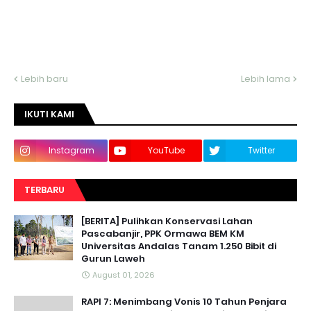
Lebih baru
Lebih lama
IKUTI KAMI
Instagram
YouTube
Twitter
TERBARU
[BERITA] Pulihkan Konservasi Lahan
Pascabanjir, PPK Ormawa BEM KM
Universitas Andalas Tanam 1.250 Bibit di
Gurun Laweh
August 01, 2026
RAPI 7: Menimbang Vonis 10 Tahun Penjara