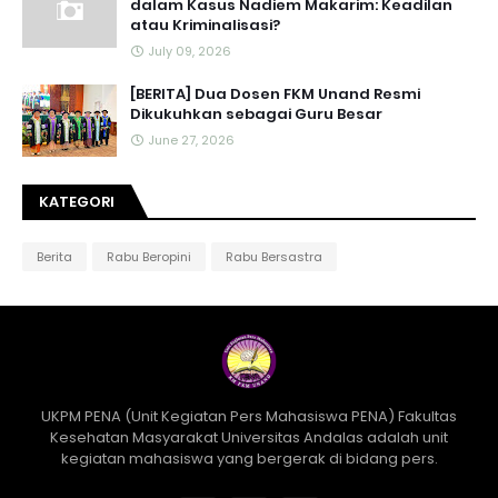
dalam Kasus Nadiem Makarim: Keadilan
atau Kriminalisasi?
July 09, 2026
[BERITA] Dua Dosen FKM Unand Resmi
Dikukuhkan sebagai Guru Besar
June 27, 2026
KATEGORI
Berita
Rabu Beropini
Rabu Bersastra
UKPM PENA (Unit Kegiatan Pers Mahasiswa PENA) Fakultas
Kesehatan Masyarakat Universitas Andalas adalah unit
kegiatan mahasiswa yang bergerak di bidang pers.