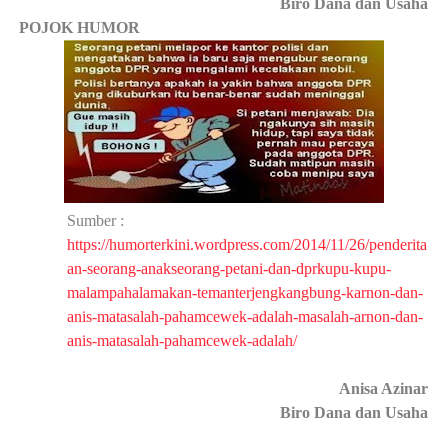
Biro
Dana
dan Usaha
·
POJOK HUMOR
Sumber :
https://humorterkini.wordpress.com/2014/11/26/penderita
an-seorang-anakseorang-petani-dan-dprkupu-kupu-
malampahalamakan-temanterjengkangbung-karnon-dan-
anis-matasalah-pahamcewek-adalah-masalah-arnon-dan-
anis-matasalah-pahamcewek-adalah/
Anisa Azinar
Biro Dana dan Usaha