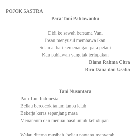
·
POJOK SASTRA
Para Tani Pahlawanku
Didi ke sawah bersama Vani
Ihsan menyusul membawa ikan
Selamat hari kemenangan para petani
Kau pahlawan yang tak terlupakan
Diana Rahma Citra
Biro Dan
a dan Usaha
Tani Nusantara
Para Tani Indonesia
Beliau bercocok tanam tanpa lelah
Bekerja keras sepanjang masa
Menananm dan menuai hasil untuk kehidupan
Walau diterpa musibah, beliau pantang menyerah