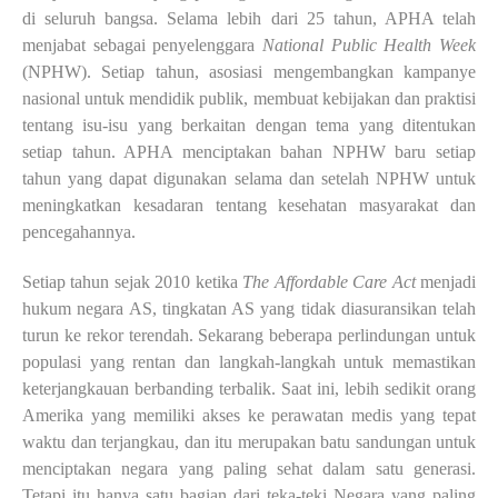
di seluruh bangsa. Selama lebih dari 25 tahun, APHA telah
menjabat sebagai penyelenggara
National Public Health Week
(
NPHW
).
Setiap tahun, asosiasi
mengembangkan kampanye
nasional untuk mendidik publik, membuat kebijakan dan praktisi
tentang isu-isu yang berkaitan dengan tema yang ditentukan
setiap tahun. APHA menciptakan
bahan NPHW baru setiap
tahun yang dapat digunakan selama dan setelah NPHW untuk
meningkatkan kesadaran tentang kesehatan masyarakat dan
pencegahannya.
Setiap tahun sejak 2010 ketika
T
he Affordable Care Act
menjadi
hukum negara AS,
tingkatan AS yang tidak diasuransikan telah
turun ke rekor terendah. Sekarang beberapa
perlindungan untuk
populasi yang rentan dan langkah-langkah untuk memastikan
keterjangkauan
berbanding terbalik. Saat ini, lebih sedikit orang
Amerika yang memiliki akses ke perawatan
medis yang tepat
waktu dan terjangkau, dan itu merupakan batu sandungan untuk
menciptakan
negara yang paling sehat dalam satu generasi.
Tetapi itu hanya satu bagian dari teka-teki Negara
yang paling