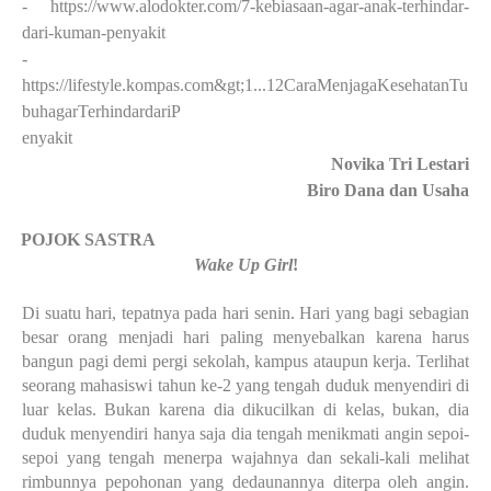
- https://www.alodokter.com/7-kebiasaan-agar-anak-terhindar-
dari-kuman-penyakit
-
https://lifestyle.kompas.com&gt;1...12CaraMenjagaKesehatanTu
buhagarTerhindardariP
enyakit
Novika Tri Lestari
Biro Dana dan Usaha
·
POJOK SASTRA
Wake Up Girl
!
Di suatu hari, tepatnya pada hari senin. Hari yang bagi sebagian
besar orang menjadi hari paling menyebalkan karena harus
bangun pagi demi pergi sekolah, kampus ataupun kerja. Terlihat
seorang mahasiswi tahun ke-2 yang tengah duduk menyendiri di
luar kelas. Bukan karena dia dikucilkan di kelas, bukan, dia
duduk menyendiri hanya saja dia tengah menikmati angin sepoi-
sepoi yang tengah menerpa wajahnya dan sekali-kali melihat
rimbunnya pepohonan yang dedaunannya diterpa oleh angin.