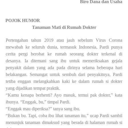
Biro Dana dan Usaha
·
POJOK HUMOR
Tanaman Mati di Rumah Dokter
Pertengahan tahun 2019 atau jauh sebelum
V
irus
C
orona
mewabah ke seluruh dunia, termasuk
Indonesia, Pardi punya
cerita pergi berobat ke rumah seorang dokter terkenal di
desanya. Ia ditemani
sang ibu untuk memeriksakan gejala
penyakit dalam yang ada pada dirinya selama beberapa hari
belakangan. Semangat untuk sembuh dari penyakitnya, Pardi
tetiba enggan melangkahkan kaki ke
dalam rumah si dokter
yang dijadikan tempat praktik.
“Kamu kenapa berhenti? Ayo masuk, temui pak dokter,” kata
ibunya. “Enggak, bu,” timpal Pardi.
“Enggak mau diperiksa?” tanya sang ibu.
“Bukan bu. Tapi, coba ibu lihat tanaman itu,” ucap Pardi sambil
menunjuk tanaman dimaksud yang
berada di halaman rumah si