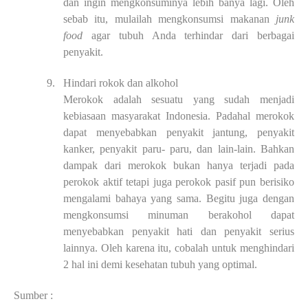
dan ingin mengkonsuminya lebih banya
lagi. Oleh
sebab itu, mulailah mengkonsumsi makanan
junk
food
agar tubuh Anda
terhindar dari berbagai
penyakit.
9.
Hindari rokok dan al
k
ohol
Merokok adalah sesuatu yang sudah menjadi
kebiasaan masyarakat Indonesia.
Padahal merokok
dapat menyebabkan penyakit jantung, penyakit
kanker, penyakit paru-
paru, dan lain-lain. Bahkan
dampak dari merokok bukan hanya terjadi pada
perokok aktif
tetapi juga perokok pasif pun berisiko
mengalami bahaya yang sama. Begitu juga dengan
mengkonsumsi minuman berakohol dapat
menyebabkan penyakit hati dan penyakit serius
lainnya. Oleh karena itu, cobalah untuk menghindari
2 hal ini demi kesehatan tubuh yang
optimal.
Sumber :