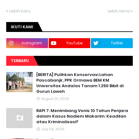
Lebih baru
Lebih lama
IKUTI KAMI
Instagram
YouTube
Twitter
TERBARU
[BERITA] Pulihkan Konservasi Lahan
Pascabanjir, PPK Ormawa BEM KM
Universitas Andalas Tanam 1.250 Bibit di
Gurun Laweh
August 01, 2026
RAPI 7: Menimbang Vonis 10 Tahun Penjara
dalam Kasus Nadiem Makarim: Keadilan
atau Kriminalisasi?
July 09, 2026