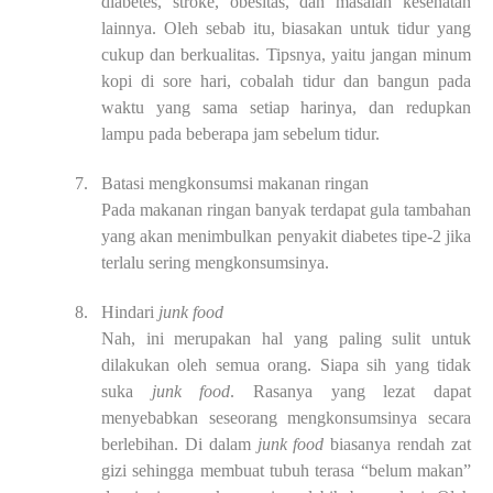
diabetes, stroke,
obesitas, dan masalah kesehatan
lainnya. Oleh sebab itu, biasakan untuk tidur yang
cukup
dan berkualitas. Tipsnya, yaitu jangan minum
kopi di sore hari, cobalah tidur dan bangun
pada
waktu yang sama setiap harinya, dan redupkan
lampu pada beberapa jam sebelum
tidur.
7.
Batasi mengkonsumsi makanan ringan
Pada makanan ringan banyak terdapat gula tambahan
yang akan menimbulkan
penyakit diabetes tipe-2 jika
terlalu sering mengkonsumsinya.
8.
Hindari
junk food
Nah, ini merupakan hal yang paling sulit untuk
dilakukan oleh semua orang.
Siapa sih yang tidak
suka
junk food
. Rasanya y
an
g lezat dapat
menyebabkan seseorang
mengkonsumsinya secara
berlebihan. Di dalam
junk food
biasanya rendah zat
gizi
sehingga membuat tubuh terasa “belum makan”