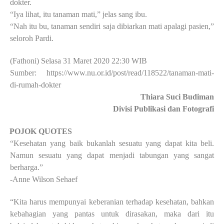
dokter.
“Iya lihat, itu tanaman mati,” jelas sang ibu.
“Nah itu bu, tanaman sendiri saja dibiarkan mati apalagi pasien,”
seloroh Pardi.
(Fathoni) Selasa 31 Maret 2020 22:30 WIB
Sumber: https://www.nu.or.id/post/read/118522/tanaman-mati-
di-rumah-dokter
Thiara Suci
Budiman
Divisi Publikasi dan Fotografi
·
POJOK QUOTES
“Kesehatan yang baik bukanlah sesuatu yang dapat kita beli.
Namun sesuatu yang dapat menjadi tabungan yang sangat
berharga.”
-Anne Wilson Sehaef
“Kita harus mempunyai keberanian terhadap kesehatan, bahkan
kebahagian yang pantas untuk dirasakan, maka dari itu