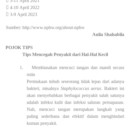
 5-11 April 2021
 4-10 April 2022
 3-9 April 2023
Sumber: http://www.nphw.org/about-nphw
Aulia Shalsabila
·
POJOK TIPS
Tips Mencegah Penyakit dari Hal-Hal Kecil
1.
Membiasakan mencuci tangan dan mandi secara
rutin
Permukaan tubuh seseorang tidak lepas dari adanya
bakteri, misalnya
Staphylococcus aerus
. Bakteri ini
akan menyebabkan berbagai penyakit salah satunya
adalah infeksi kulit dan infeksi saluran pernapasan.
Nah, mencuci tangan merupakan
langkah yang
paling sederhana dan efektif dalam menghindari
kuman penyakit.