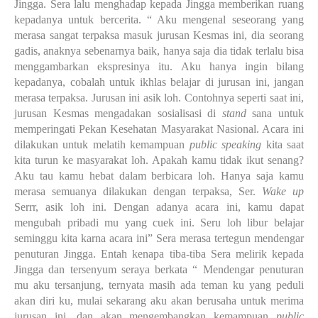
Jingga. Sera lalu menghadap kepada Jingga memberikan ruang
kepadanya untuk bercerita. “ Aku mengenal seseorang yang
merasa sangat terpaksa masuk jurusan Kesmas ini, dia seorang
gadis, anaknya sebenarnya baik, hanya saja dia tidak terlalu bisa
menggambarkan ekspresinya itu. Aku hanya ingin bilang
kepadanya, cobalah untuk ikhlas belajar di jurusan ini, jangan
merasa terpaksa. Jurusan ini asik loh. Contohnya seperti saat ini,
jurusan Kesmas mengadakan sosialisasi di
stand
sana untuk
memperingati Pekan Kesehatan Masyarakat Nasional. Acara ini
dilakukan untuk melatih kemampuan
public speaking
kita saat
kita turun ke masyarakat loh. Apakah kamu tidak ikut senang?
Aku tau kamu hebat dalam berbicara loh. Hanya saja kamu
merasa semuanya dilakukan dengan terpaksa, Ser.
Wake up
Serrr, asik loh ini. Dengan adanya acara ini, kamu dapat
mengubah pribadi mu yang cuek ini. Seru loh libur belajar
seminggu kita karna acara ini” Sera merasa tertegun mendengar
penuturan Jingga. Entah kenapa tiba-tiba Sera melirik kepada
Jingga dan tersenyum seraya berkata “ Mendengar penuturan
mu aku tersanjung, ternyata masih ada teman ku yang peduli
akan diri ku, mulai sekarang aku akan berusaha untuk merima
jurusan ini, dan akan mengembangkan kemampuan
public