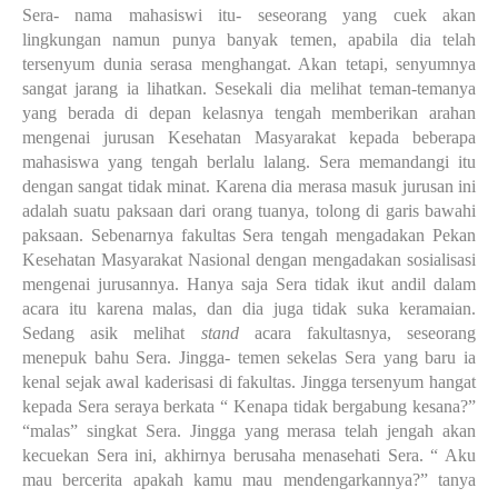
Sera- nama mahasiswi itu- seseorang yang cuek akan
lingkungan namun punya banyak temen, apabila dia telah
tersenyum dunia serasa menghangat. Akan tetapi, senyumnya
sangat jarang ia lihatkan. Sesekali dia melihat teman-temanya
yang berada di depan kelasnya tengah memberikan arahan
mengenai jurusan Kesehatan Masyarakat kepada beberapa
mahasiswa yang tengah berlalu lalang. Sera memandangi itu
dengan sangat tidak minat. Karena dia merasa masuk jurusan ini
adalah suatu paksaan dari orang tuanya, tolong di garis bawahi
paksaan. Sebenarnya fakultas Sera tengah mengadakan Pekan
Kesehatan Masyarakat Nasional dengan mengadakan sosialisasi
mengenai jurusannya. Hanya saja Sera tidak ikut andil dalam
acara itu karena malas, dan dia juga tidak suka keramaian.
Sedang asik melihat
stand
acara fakultasnya, seseorang
menepuk bahu Sera. Jingga- temen sekelas Sera yang baru ia
kenal sejak awal kaderisasi di fakultas. Jingga tersenyum hangat
kepada Sera seraya berkata “ Kenapa tidak bergabung kesana?”
“malas” singkat Sera. Jingga yang merasa telah jengah akan
kecuekan Sera ini, akhirnya berusaha menasehati Sera. “ Aku
mau bercerita apakah kamu mau mendengarkannya?” tanya