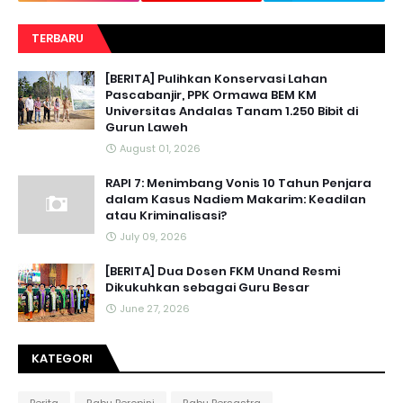
TERBARU
[BERITA] Pulihkan Konservasi Lahan
Pascabanjir, PPK Ormawa BEM KM
Universitas Andalas Tanam 1.250 Bibit di
Gurun Laweh
August 01, 2026
RAPI 7: Menimbang Vonis 10 Tahun Penjara
dalam Kasus Nadiem Makarim: Keadilan
atau Kriminalisasi?
July 09, 2026
[BERITA] Dua Dosen FKM Unand Resmi
Dikukuhkan sebagai Guru Besar
June 27, 2026
KATEGORI