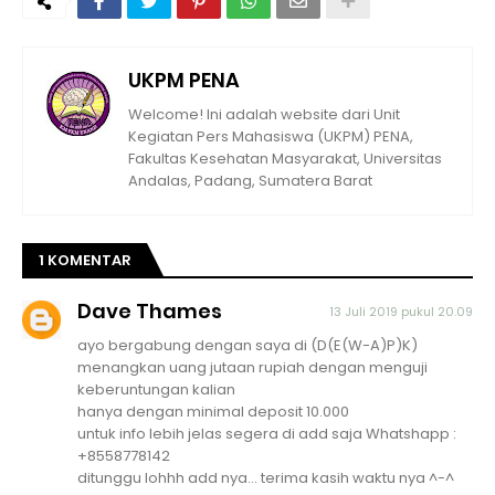
UKPM PENA
Welcome! Ini adalah website dari Unit
Kegiatan Pers Mahasiswa (UKPM) PENA,
Fakultas Kesehatan Masyarakat, Universitas
Andalas, Padang, Sumatera Barat
1 KOMENTAR
Dave Thames
13 Juli 2019 pukul 20.09
ayo bergabung dengan saya di (D(E(W-A)P)K)
menangkan uang jutaan rupiah dengan menguji
keberuntungan kalian
hanya dengan minimal deposit 10.000
untuk info lebih jelas segera di add saja Whatshapp :
+8558778142
ditunggu lohhh add nya... terima kasih waktu nya ^-^