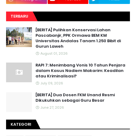
TERBARU
[BERITA] Pulihkan Konservasi Lahan
Pascabanjir, PPK Ormawa BEM KM
Universitas Andalas Tanam 1.250 Bibit di
Gurun Laweh
August 01, 2026
RAPI 7: Menimbang Vonis 10 Tahun Penjara
dalam Kasus Nadiem Makarim: Keadilan
atau Kriminalisasi?
July 09, 2026
[BERITA] Dua Dosen FKM Unand Resmi
Dikukuhkan sebagai Guru Besar
June 27, 2026
KATEGORI