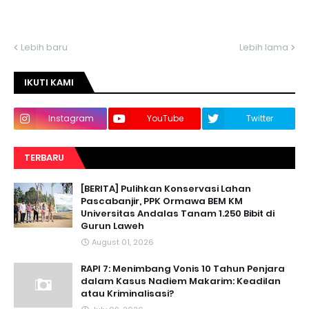
Lebih baru
Lebih lama
IKUTI KAMI
Instagram
YouTube
Twitter
TERBARU
[BERITA] Pulihkan Konservasi Lahan
Pascabanjir, PPK Ormawa BEM KM
Universitas Andalas Tanam 1.250 Bibit di
Gurun Laweh
August 01, 2026
RAPI 7: Menimbang Vonis 10 Tahun Penjara
dalam Kasus Nadiem Makarim: Keadilan
atau Kriminalisasi?