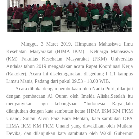
Minggu, 3 Maret 2019, Himpunan Mahasiswa Ilmu
Kesehatan Masyarakat (HIMA IKM)
Keluarga Mahasiswa
(KM) Fakultas Kesehatan Masyarakat (FKM) Universitas
Andalas tahun 2019 mengadakan acara Rapat Koordinasi Kerja
(Rakoker).
Acara ini diselenggarakan di gedung I 1.1 kampus
Limau
M
anis
, P
adang dari pukul 09.53 - 18.00 WIB.
Acara dibuka dengan pembukaan oleh Nadia Putri, dilanjuti
dengan pembacaan Al Quran oleh Imelda Aliska.Setelah itu
menyanyikan lagu kebangsaan
“
Indonesia Raya
”,
lalu
dilanjutkan dengan kata sambutan ketua HIMA IKM KM FKM
Unand
,
Sultan Alvin Faiz Bara Mentari, kata sambutan DPA
HIMA IKM KM FKM Unand
yang diwakilkan oleh Mutiara
Devika
,
dan dilanjutkan kata sambutan oleh
Wakil Gubernur