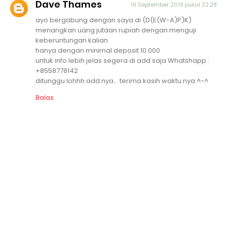
Dave Thames
19 September 2019 pukul 22.28
ayo bergabung dengan saya di (D(E(W-A)P)K)
menangkan uang jutaan rupiah dengan menguji
keberuntungan kalian
hanya dengan minimal deposit 10.000
untuk info lebih jelas segera di add saja Whatshapp :
+8558778142
ditunggu lohhh add nya... terima kasih waktu nya ^-^
Balas