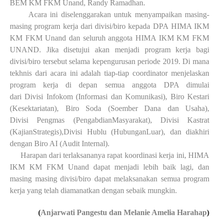
BEM
KM FKM Unand, Rand
y Ramadhan
.
Acara ini diselenggarakan untuk menyampaikan masing-
masing program kerja dari divisi/biro kepada DPA
HIMA IKM
KM FKM Unand
dan seluruh anggota HIMA IKM KM FKM
UNAND. Jika disetujui akan menjadi program kerja bagi
divisi/biro tersebut selama kepengurusan periode 2019. Di mana
tekhnis dari acara ini adalah tiap-tiap coordinator menjelaskan
program kerja di depan semua anggota DPA dimulai
dari
D
ivisi
I
nfokom (Informasi dan Komunikasi),
B
iro
K
estari
(
K
esektariatan),
B
iro
S
oda (S
oe
mber Dana dan Usaha),
D
ivisi
P
engmas (PengabdianMasyarakat),
D
ivisi
K
astrat
(KajianStrategis),
D
ivisi
H
ublu (HubunganLuar), dan diakhiri
dengan
Biro
AI (Audit Internal).
Harapan dar
i
terlaksananya rapat koordinasi kerja ini, HIMA
IKM KM FKM Unand dapat menjadi lebih baik lagi, dan
masing masing divisi/biro dapat melaksanakan semua program
kerja yang telah diamanatkan dengan sebaik mungkin.
(
Anjarwati Pangestu dan Melanie Amelia Harahap
)