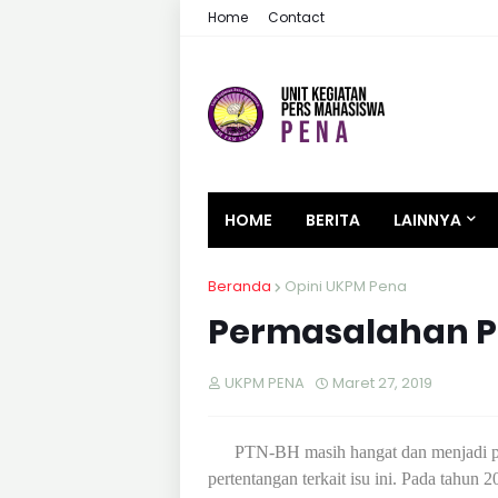
Home
Contact
HOME
BERITA
LAINNYA
Beranda
Opini UKPM Pena
Permasalahan P
UKPM PENA
Maret 27, 2019
PTN-BH masih hangat dan menjadi per
pertentangan terkait isu ini. Pada tahun