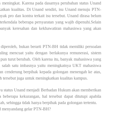
us meningkat. Karena pada dasarnya perubahan status Unand
tkan kualitas. Di Unand sendiri, isu Unand menuju PTN-
yak pro dan kontra terkait isu tersebut. Unand dirasa belum
kendala beberapa persyaratan yang wajib dipenuhi.Selain
banyak keresahan dan kekhawatiran mahasiswa yang akan
eroleh, bukan berarti PTN-BH tidak memiliki persoalan
ling mencuat yaitu dengan berlakunya remunerasi, sistem
pun turut berubah. Oleh karena itu, banyak mahasiswa yang
ena salah satu imbasnya yaitu meningkatnya UKT mahasiswa
an cenderung berpihak kepada golongan menengah ke atas,
ah tersebut juga untuk meningkatkan kualitas kampus.
a status Unand menjadi Berbadan Hukum akan memberikan
beberapa kekurangan, hal tersebut dapat ditutupi apabila
h, sehingga tidak hanya berpihak pada golongan tertentu.
nd menyandang gelar PTN-BH?