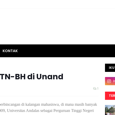
KONTAK
IKU
TN-BH di Unand
1
TE
bincangan di kalangan mahasiswa, di mana masih banyak
 2009, Universitas Andalas sebagai Perguruan Tinggi Negeri