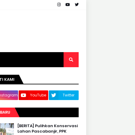
TI KAMI
Instagram
YouTube
Twitter
RBARU
[BERITA] Pulihkan Konservasi
Lahan Pascabanjir, PPK