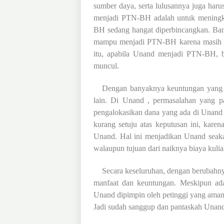
sumber daya, serta lulusannya juga har
menjadi PTN-BH adalah untuk meningka
BH sedang hangat diperbincangkan.
Ban
mampu menjadi PTN-BH karena masih ter
itu, apabila Unand menjadi PTN-BH, 
muncul.
Dengan banyaknya keuntungan yang dip
lain. Di Unand , permasalahan yang pa
pengalokasikan dana yang ada di Unand 
kurang setuju atas keputusan ini, kar
Unand. Hal ini menjadikan Unand seak
walaupun tujuan dari naiknya biaya kuli
Secara keseluruhan, dengan berubahny
manfaat dan keuntungan. Meskipun ada 
Unand dipimpin oleh petinggi yang amana
Jadi sudah sanggup dan pantaskah Una