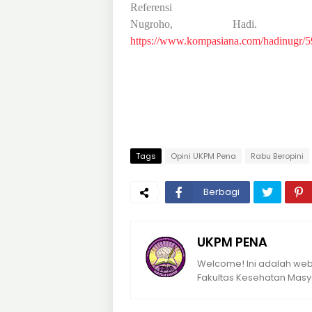
Referensi
Nugroho, Hadi. 2
https://www.kompasiana.com/hadinugr
Tags
Opini UKPM Pena
Rabu Beropini
Berbagi
UKPM PENA
Welcome! Ini adalah webs
Fakultas Kesehatan Masya