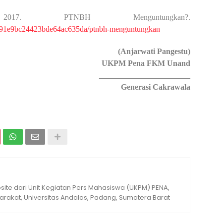
017. PTNBH Menguntungkan?.
/591e9bc24423bde64ac635da/ptnbh-menguntungkan
(Anjarwati Pangestu)
UKPM Pena FKM Unand
_______________________
Generasi Cakrawala
ite dari Unit Kegiatan Pers Mahasiswa (UKPM) PENA,
rakat, Universitas Andalas, Padang, Sumatera Barat