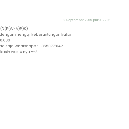
19 September 2019 pukul 22.16
 (D(E(W-A)P)K)
dengan menguji keberuntungan kalian
0.000
i add saja Whatshapp : +8558778142
 kasih waktu nya ^-^