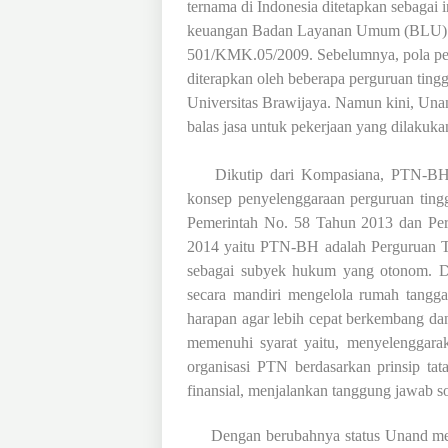
ternama di Indonesia ditetapkan sebagai
keuangan Badan Layanan Umum (BLU) b
501/KMK.05/2009. Sebelumnya, pola peng
diterapkan oleh beberapa perguruan tinggi
Universitas Brawijaya. Namun kini, Un
balas jasa untuk pekerjaan yang dilakuka
Dikutip dari Kompasiana, PTN-BH a
konsep penyelenggaraan perguruan tingg
Pemerintah No. 58 Tahun 2013 dan Per
2014 yaitu PTN-BH adalah Perguruan Tin
sebagai subyek hukum yang otonom. De
secara mandiri mengelola rumah tangga
harapan agar lebih cepat berkembang da
memenuhi syarat yaitu, menyelenggara
organisasi PTN berdasarkan prinsip ta
finansial, menjalankan tanggung jawab 
Dengan berubahnya status Unand menjad