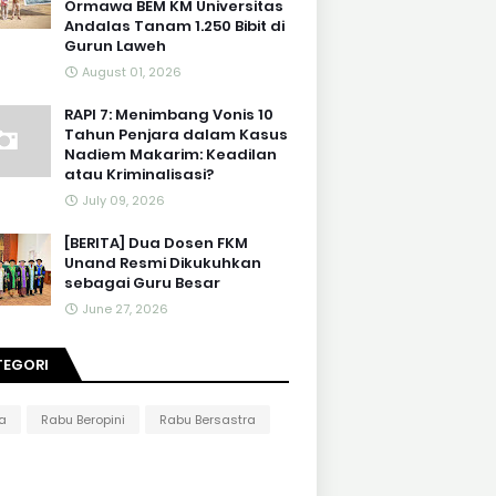
Ormawa BEM KM Universitas
Andalas Tanam 1.250 Bibit di
Gurun Laweh
August 01, 2026
RAPI 7: Menimbang Vonis 10
Tahun Penjara dalam Kasus
Nadiem Makarim: Keadilan
atau Kriminalisasi?
July 09, 2026
[BERITA] Dua Dosen FKM
Unand Resmi Dikukuhkan
sebagai Guru Besar
June 27, 2026
TEGORI
ta
Rabu Beropini
Rabu Bersastra