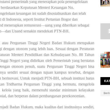
 instansi pemerintah yang menerapkan pola penengelolaan
erdasarkan Keputusan Menteri Keuangan No.
elolaan keuangan ini sudah disosialisasikan dan telah
 di Indonesia, seperti Institut Pertanian Bogor dan
and menerapkan remunerasi—
uang yang diberikan sebagai
n
—dan Unand semakin mendekati PTN-BH.
tau Perguruan Tinggi Negeri Badan Hukum merupakan
i dengan otonom yang lebih luas. Sesuai dengan Peraturan
aturan Menteri Pendidikan dan Kebudayaan No. 88 Tahun
ggi Negeri yang didirikan oleh Pemerintah yang berstatus
ngan otonom penuh, suatu Perguruan Tinggi Negeri bisa
nya sendiri sesuai dengan tujuan kampus tersebut, dengan
n berinovasi. Untuk menjadi PTN-BH, sebuah institusi harus
KA
kan Tridharma Perguruan Tinggi yang bermutu, mengelola
ta kelola yang baik, memenuhi standar minimum kelayakan
Beri
sosial, dan berperan dalam pembangunan perekonomian.
i Badan Hukum, maka kualitas dari institusinya sendiri,