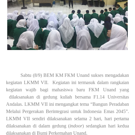
Sabtu (8/9) BEM KM FKM Unand
sukses m
engadakan
kegiatan LKMM VII.
Kegiatan ini termasuk dalam rangkaian
kegiatan wajib bagi mahasiswa baru FKM Unan
d
yang
dilaksanakan di gedung
kuliah bersama
F1.14
Universitas
Andalas.
LKMM VII ini mengangkat tema “Bangun Peradaban
Melalui Pergerakan Berintegrasi untuk Indonesia Emas 2045”.
LKMM VII sendiri dilaksan
a
kan selama 2 hari,
hari pertama
dilaksanakan di
dalam gedung (
indoor
) sedangkan hari kedua
dilaksan
a
kan di Bumi Perkemahan Unand.