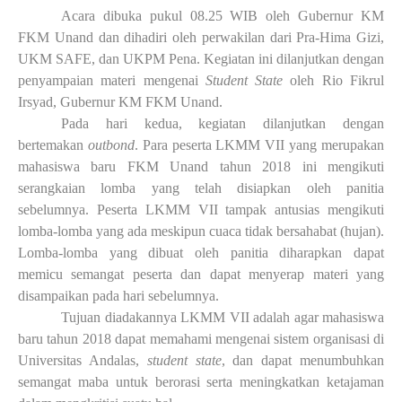
Acara dibuka pukul 08.25 WIB oleh Gubernur KM
FKM Unand dan
dihadiri o
leh perwakilan dari Pra-Hima Gizi,
UKM SAFE, dan UKPM Pena. Kegiatan ini dilanjutkan dengan
penyampaian materi
mengenai
Student State
oleh
Rio Fikrul
Irsyad,
Gubernur KM FKM Unand.
Pada hari kedua, kegiatan dilanjutkan dengan
bertemakan
outbond
. Para peserta LKMM VII yang merupakan
mahasiswa baru FKM Unand tahun 2018 ini mengikuti
serangkaian lomba yang telah disiapkan oleh panitia
sebelumnya. Peserta LKMM VII tampak antusias mengikuti
lomba-lomba yang ada meskipun cuaca tidak bersahabat (hujan).
Lomba-lomba yang dibuat oleh panitia diharapkan dapat
memicu semangat peserta dan dapat menyerap materi yang
disampaikan pada hari sebelumnya.
Tujuan diadakannya LKMM VII adalah agar mahasiswa
baru tahun 2018 dapat memahami mengenai sistem organisasi di
Universitas Andalas,
student state
, dan dapat menumbuhkan
semangat maba untuk berorasi serta meningkatkan ketajaman