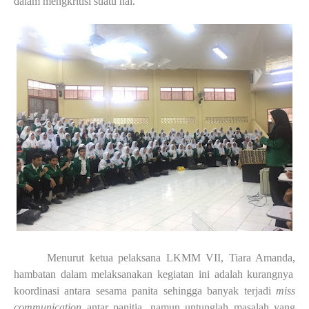
dalam mengkritisi suatu hal.
Menurut ketua pelaksana LKMM VII
,
Tiara Amanda
,
hambatan dalam melaksan
a
kan kegiatan ini adalah kurangnya
koordinasi antara sesama panita sehingga banyak terjadi
miss
communication
antar panitia, namun untunglah masalah yang