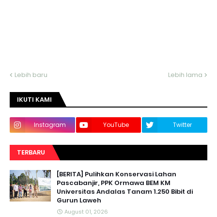
Lebih baru
Lebih lama
IKUTI KAMI
Instagram
YouTube
Twitter
TERBARU
[BERITA] Pulihkan Konservasi Lahan
Pascabanjir, PPK Ormawa BEM KM
Universitas Andalas Tanam 1.250 Bibit di
Gurun Laweh
August 01, 2026