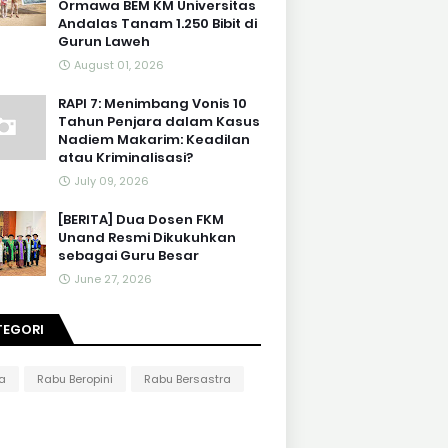
Ormawa BEM KM Universitas
Andalas Tanam 1.250 Bibit di
Gurun Laweh
August 01, 2026
RAPI 7: Menimbang Vonis 10
Tahun Penjara dalam Kasus
Nadiem Makarim: Keadilan
atau Kriminalisasi?
July 09, 2026
[BERITA] Dua Dosen FKM
Unand Resmi Dikukuhkan
sebagai Guru Besar
June 27, 2026
TEGORI
ta
Rabu Beropini
Rabu Bersastra