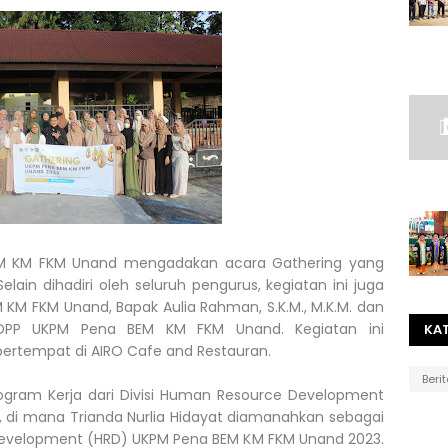
EM KM FKM Unand mengadakan acara Gathering yang
elain dihadiri oleh seluruh pengurus, kegiatan ini juga
 KM FKM Unand, Bapak Aulia Rahman, S.K.M., M.K.M. dan
 DPP UKPM Pena BEM KM FKM Unand. Kegiatan ini
KA
 bertempat di AIRO Cafe and Restauran.
Beri
ogram Kerja dari Divisi Human Resource Development
 di mana Trianda Nurlia Hidayat diamanahkan sebagai
 Development (HRD) UKPM Pena BEM KM FKM Unand 2023.