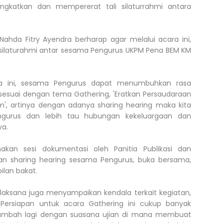
ingkatkan dan mempererat tali silaturrahmi antara
ahda Fitry Ayendra berharap agar melalui acara ini,
silaturahmi antar sesama Pengurus UKPM Pena BEM KM
ra ini, sesama Pengurus dapat menumbuhkan rasa
sesuai dengan tema Gathering, 'Eratkan Persaudaraan
, artinya dengan adanya sharing hearing maka kita
gurus dan lebih tau hubungan kekeluargaan dan
ya.
akan sesi dokumentasi oleh Panitia Publikasi dan
an sharing hearing sesama Pengurus, buka bersama,
ilan bakat.
elaksana juga menyampaikan kendala terkait kegiatan,
. Persiapan untuk acara Gathering ini cukup banyak
tambah lagi dengan suasana ujian di mana membuat