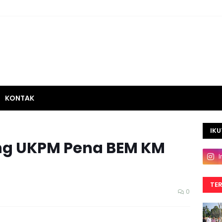
KONTAK
IKU
ing UKPM Pena BEM KM
TE
0