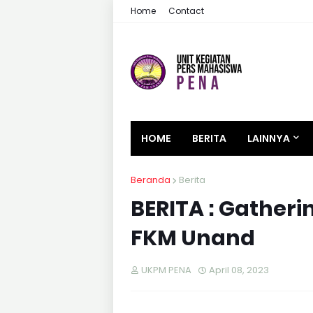
Home
Contact
HOME
BERITA
LAINNYA
Beranda
Berita
BERITA : Gather
FKM Unand
UKPM PENA
April 08, 2023