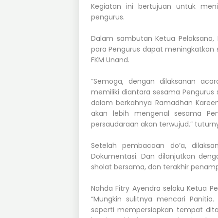
Kegiatan ini bertujuan untuk men
pengurus.
Dalam sambutan Ketua Pelaksana, N
para Pengurus dapat meningkatkan 
FKM Unand.
“Semoga, dengan dilaksanan aca
memiliki diantara sesama Pengurus 
dalam berkahnya Ramadhan Kareem'
akan lebih mengenal sesama Pen
persaudaraan akan terwujud.” tuturn
Setelah pembacaan do’a, dilaksan
Dokumentasi. Dan dilanjutkan deng
sholat bersama, dan terakhir penamp
Nahda Fitry Ayendra selaku Ketua P
“Mungkin sulitnya mencari Panitia
seperti mempersiapkan tempat di