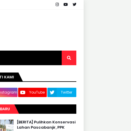
TI KAMI
Instagram
YouTube
Twitter
RBARU
[BERITA] Pulihkan Konservasi
Lahan Pascabanjir, PPK