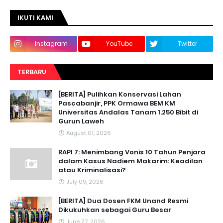
IKUTI KAMI
Instagram
YouTube
Twitter
TERBARU
[BERITA] Pulihkan Konservasi Lahan
Pascabanjir, PPK Ormawa BEM KM
Universitas Andalas Tanam 1.250 Bibit di
Gurun Laweh
August 01, 2026
RAPI 7: Menimbang Vonis 10 Tahun Penjara
dalam Kasus Nadiem Makarim: Keadilan
atau Kriminalisasi?
July 09, 2026
[BERITA] Dua Dosen FKM Unand Resmi
Dikukuhkan sebagai Guru Besar
June 27, 2026