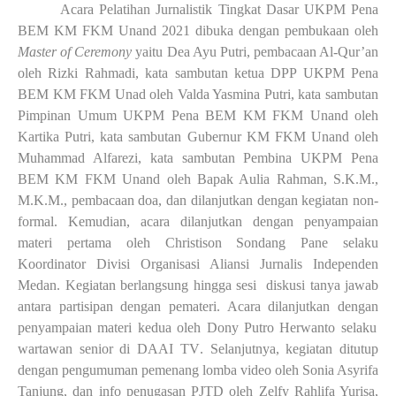
Acara Pelatihan Jurnalistik Tingkat Dasar UKPM Pena
BEM KM FKM Unand 2021 dibuka dengan pembukaan oleh
Master of Ceremony
yaitu Dea Ayu Putri, pembacaan Al-Qur’an
oleh Rizki Rahmadi, kata sambutan ketua DPP UKPM Pena
BEM KM FKM Unad oleh Valda Yasmina Putri, kata sambutan
Pimpinan Umum UKPM Pena BEM KM FKM Unand oleh
Kartika Putri, kata sambutan Gubernur KM FKM Unand oleh
Muhammad Alfarezi, kata sambutan Pembina UKPM Pena
BEM KM FKM Unand oleh Bapak Aulia Rahman, S.K.M.,
M.K.M., pembacaan doa, dan dilanjutkan dengan kegiatan non-
formal. Kemudian, acara dilanjutkan dengan penyampaian
materi
pertama
oleh
Christison Sondang Pane
selaku
Koordinator Divisi Organisasi Aliansi Jurnalis Independen
Medan. Kegiatan berlangsung hingga sesi diskusi tanya jawab
antara partisipan dengan pemateri. Acara dilanjutkan dengan
penyampaian materi kedua oleh Dony Putro Herwanto
selaku
wartawan senior di DAAI TV
. Selanjutnya, k
egiatan ditutup
dengan
pengumuman pemenang lomba video oleh Sonia Asyrifa
Tanjung, dan info penugasan PJTD oleh Zelfy Rahlifa Yurisa,