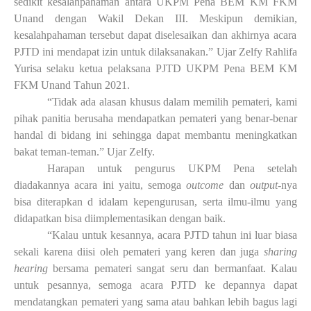
sedikit kesalahpahaman antara UKPM Pena
BEM KM FKM
Unand
dengan
Wakil Dekan III. Meskipun demikian,
kesalahpahaman tersebut dapat diselesaikan dan akhirnya acara
PJTD ini mendapat izin untuk dilaksanakan.” Ujar Zelfy Rahlifa
Yurisa selaku ketua pelaksana PJTD UKPM Pena BEM KM
FKM U
nand
T
ahun 2021.
“Tidak ada alasan khusus dalam memilih pemateri, kami
pihak paniti
a
berusaha mendapatkan pemateri yang benar-benar
handal di bidang ini sehingga dapat membantu meningkatkan
bakat teman-teman
.”
Ujar Zelfy.
Harapan untuk pengurus UKPM Pena setelah
diadakannya acara ini yaitu, semoga
outcome
dan
output
-
nya
bisa diterapkan d
idalam kepengurusan
,
serta ilmu-ilmu yang
didapatkan bisa diimplementasikan dengan baik.
“Kalau untuk kesannya, acara PJTD tahun ini luar biasa
sekali karena diisi oleh pemateri yang keren dan juga
sharing
hearing
bersama pemateri sangat seru dan bermanfaat. K
a
lau
untuk pesannya
,
semoga acara PJTD ke
depannya dapat
mendatangkan pemateri yang sama atau bahkan lebih bagus lagi