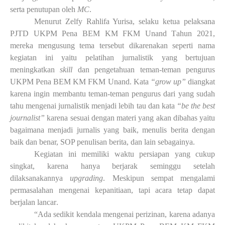
serta penutupan oleh
MC
.
Menurut Zelfy Rahlifa Yurisa, selaku ketua pelaksana
PJTD UKPM Pena BEM KM FKM U
nand T
ahun 2021,
mereka mengusung tema tersebut dikarenakan seperti nama
kegiatan ini yaitu pelatihan jurnalistik yang bertujuan
meningkatkan
skill
dan pengetahuan teman-teman pengurus
UKPM Pena
BEM KM FKM Unand.
K
ata
“grow up”
diangkat
karena ingin membantu teman-teman pengurus dari yang sudah
tahu mengenai jurnalistik menjadi lebih tau dan kata
“be the best
journalist”
karena sesuai dengan materi yang akan dibahas yaitu
bagaimana menjadi jurnalis yang baik, menulis berita dengan
baik dan benar, SOP penulisan berita, dan lain sebagainya.
Kegiatan ini memiliki waktu persiapan yang cukup
singkat, karena hanya berjarak seminggu setelah
dilaksanakannya
u
pgrading
.
Meskipun sempat mengalami
permasalahan mengenai kepanitiaan, tapi
acara tetap dapat
berjalan lanc
a
r
.
“Ada sedikit kendala mengenai perizinan, karena adanya