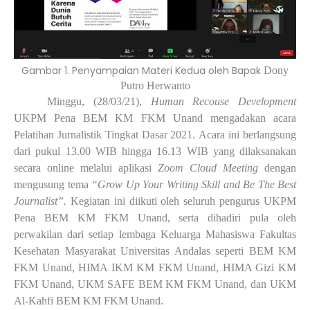
Gambar 1. Penyampaian Materi Kedua oleh Bapak
Dony
Putro Herwanto
Minggu
, (
28
/0
3
/21),
Human Recouse Development
UKPM Pena BEM KM FKM Unand mengadakan acara
Pelatihan Jurnalistik Tingkat Dasar
2021.
Acara ini berlangsung
dari pukul 13.00
WIB hingga 1
6.13 WIB yang
dilaksanakan
secara online melalui aplikasi
Zoom Cloud Meeting
dengan
m
engusung tema
“Grow Up Your Writing Skill and Be The Best
Journalist”.
Kegiatan ini diikuti oleh seluruh pengurus UKPM
P
ena BEM KM FKM Unand
,
serta
dihadiri
pula
oleh
perwakilan dari setiap
lembaga Keluarga Mahasiswa Fakultas
Kesehatan Masyarakat Universitas Andalas seperti BEM KM
FKM Unand, HIMA IKM
KM FKM Unand
, HIMA Gizi
KM
FKM Unand
, UKM SAFE
BEM KM FKM Unand
, dan UKM
Al-Kahfi
BEM KM FKM Unand.