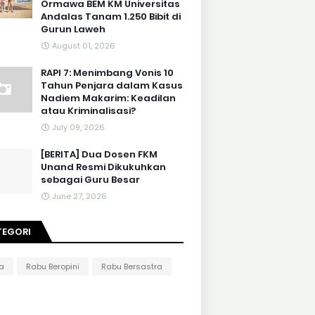
Ormawa BEM KM Universitas
Andalas Tanam 1.250 Bibit di
Gurun Laweh
August 01, 2026
RAPI 7: Menimbang Vonis 10
Tahun Penjara dalam Kasus
Nadiem Makarim: Keadilan
atau Kriminalisasi?
July 09, 2026
[BERITA] Dua Dosen FKM
Unand Resmi Dikukuhkan
sebagai Guru Besar
June 27, 2026
TEGORI
ta
Rabu Beropini
Rabu Bersastra