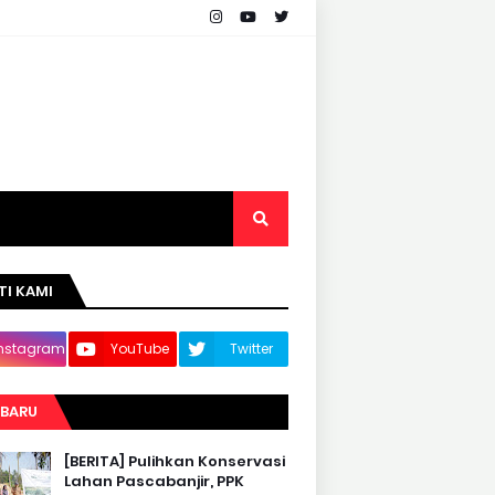
TI KAMI
Instagram
YouTube
Twitter
RBARU
[BERITA] Pulihkan Konservasi
Lahan Pascabanjir, PPK