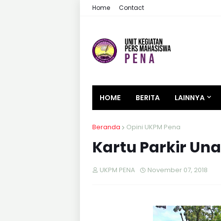
Home
Contact
HOME
BERITA
LAINNYA
Beranda
Opini UKPM Pena
Kartu Parkir Una
UKPM PENA
November 07, 2018