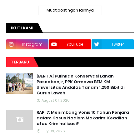
Muat postingan lainnya
IKUTI KAMI
Instagram
YouTube
Twitter
TERBARU
[BERITA] Pulihkan Konservasi Lahan
Pascabanjir, PPK Ormawa BEM KM
Universitas Andalas Tanam 1.250 Bibit di
Gurun Laweh
August 01, 2026
RAPI 7: Menimbang Vonis 10 Tahun Penjara
dalam Kasus Nadiem Makarim: Keadilan
atau Kriminalisasi?
July 09, 2026