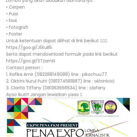
Lomba yang akan diadakan diantaranya :
• Cerpen
• Puisi
• Esai
• Fotografi
• Poster
Untuk ketentuan dapat dilihat di link berikut 
https://goo.gl/J5EuB5
Serta dapat mendownload formulir pada link berikut
https://goo.gl/STzamN
Contact person :
1. Rafika Amir (082288149088) line : pikachuu77
2. Oktrini Nurul Putri (081374581887) line : oktrinicici
3. Clarita Tiffany (081363666534) line : clafany
Ayoo ikuti!! Jangan lewatkan yaaa 