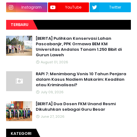
Instagram
YouTube
Twitter
TERBARU
[BERITA] Pulihkan Konservasi Lahan
Pascabanjir, PPK Ormawa BEM KM
Universitas Andalas Tanam 1.250 Bibit di
Gurun Laweh
August 01, 2026
RAPI 7: Menimbang Vonis 10 Tahun Penjara
dalam Kasus Nadiem Makarim: Keadilan
atau Kriminalisasi?
July 09, 2026
[BERITA] Dua Dosen FKM Unand Resmi
Dikukuhkan sebagai Guru Besar
June 27, 2026
KATEGORI